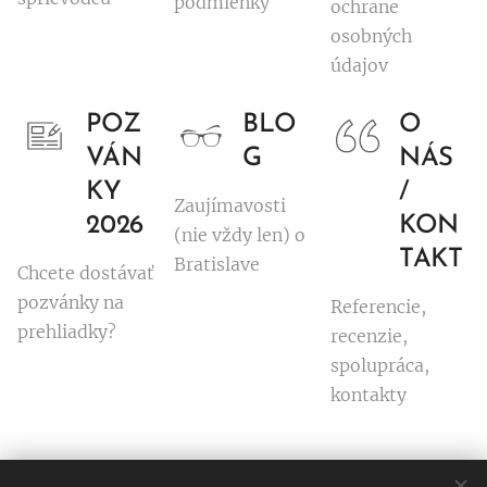
podmienky
ochrane
osobných
údajov
POZ
BLO
O
VÁN
G
NÁS
KY
/
Zaujímavosti
2026
KON
(nie vždy len) o
TAKT
Bratislave
Chcete dostávať
pozvánky na
Referencie,
prehliadky?
recenzie,
spolupráca,
kontakty