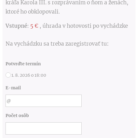
kráľa Karola III. s rozprávaním o ňom a ženách,
ktoré ho obklopovali.
Vstupné
:
5 €
, úhrada v hotovosti po vychádzke
Na vychádzku sa treba zaregistrovať tu
:
Potvrďte termín
1. 8. 2026 o 18:00
E-mail
Počet osôb