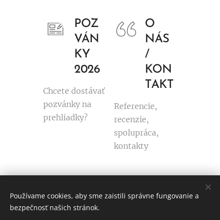
POZ
O
VÁN
NÁS
KY
/
2026
KON
TAKT
Chcete dostávať
pozvánky na
Referencie,
prehliadky?
recenzie,
spolupráca,
kontakty
Používame cookies, aby sme zaistili správne fungovanie a
© Ľubomíra Černáková
bezpečnosť našich stránok.
Všetky práva vyhradené 2020