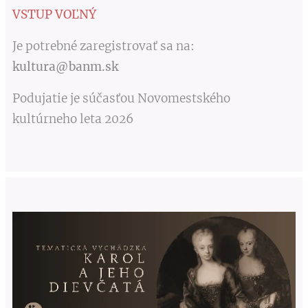
VSTUP VOĽNÝ
Je potrebné zaregistrovať sa na:
kultura@banm.sk
Podujatie je súčasťou Novomestského
kultúrneho leta 2026