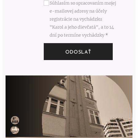
Súhlasím so spracovaním mojej
e-mailovej adresy na účely
registrácie na vychádzku
"Karol a jeho dievčatá", a to 14
dní po termíne vychádzky
ODOSLAŤ