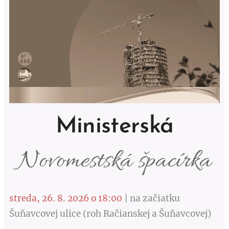
Ministerská
Novomestská špacírka
streda, 26. 8. 2026 o 18:00
| na začiatku
Šuňavcovej ulice (roh Račianskej a Šuňavcovej)