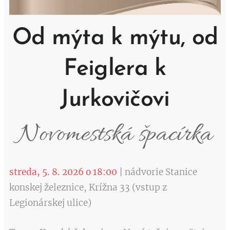
Od mýta k mýtu, od
Feiglera k
Jurkovičovi
Novomestská špacírka
streda, 5. 8. 2026 o 18:00
| nádvorie Stanice
konskej železnice, Krížna 33 (vstup z
Legionárskej ulice)