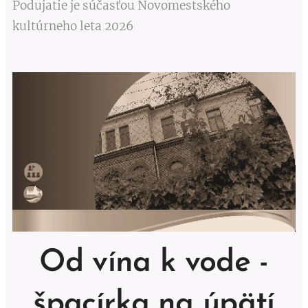
Podujatie je súčasťou Novomestského
kultúrneho leta 2026
Od vína k vode -
špacírka na úpätí