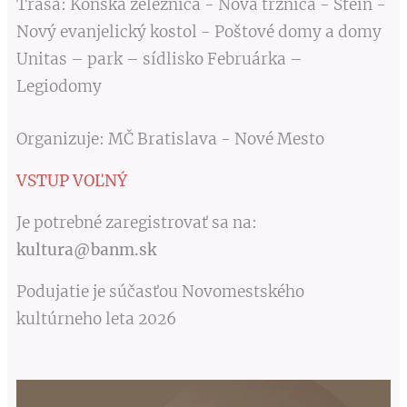
Trasa: Konská železnica - Nová tržnica - Stein -
Nový evanjelický kostol - Poštové domy a domy
Unitas – park – sídlisko Februárka –
Legiodomy
Organizuje: MČ Bratislava - Nové Mesto
VSTUP VOĽNÝ
Je potrebné zaregistrovať sa na:
kultura@banm.sk
Podujatie je súčasťou Novomestského
kultúrneho leta 2026