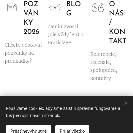
POZ
BLO
O
VÁN
G
NÁS
KY
/
Zaujímavosti
2026
KON
(nie vždy len) o
TAKT
Bratislave
Chcete dostávať
pozvánky na
Referencie,
prehliadky?
recenzie,
spolupráca,
kontakty
Používame cookies, aby sme zaistili správne fungovanie a
© Ľubomíra Černáková
bezpečnosť našich stránok.
Všetky práva vyhradené 2020
Prijať nevyhnutné
Prijať všetko
Vytvorené službou
Webnode
Cookies