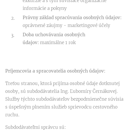
exkurzie a s tým súvisiace organizačné
informácie a pokyny
P
rávny základ spracúvania osobných údajov:
oprávnené záujmy - marketingové účely
Doba uchovávania osobných
údajov:
maximálne 1 rok
Príjemcovia a spracovatelia osobných údajov:
Treťou stranou, ktorá prijíma osobné údaje dotknutej
osoby, sú subdodávatelia Ing. Ľubomíry Černákovej.
Služby týchto subdodávateľov bezpodmienečne súvisia
s úspešným plnením služieb sprievodcu cestovného
ruchu.
Subdodávateľmi správcu sú: