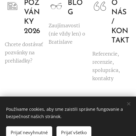
POZ
BLO
O
VÁN
G
NÁS
KY
/
Zaujímavosti
2026
KON
(nie vždy len) o
TAKT
Bratislave
Chcete dostávať
pozvánky na
Referencie,
prehliadky?
recenzie,
spolupráca,
kontakty
Používame cookies, aby sme zaistili správne fungovanie a
© Ľubomíra Černáková
bezpečnosť našich stránok.
Všetky práva vyhradené 2020
Prijať nevyhnutné
Prijať všetko
Vytvorené službou
Webnode
Cookies