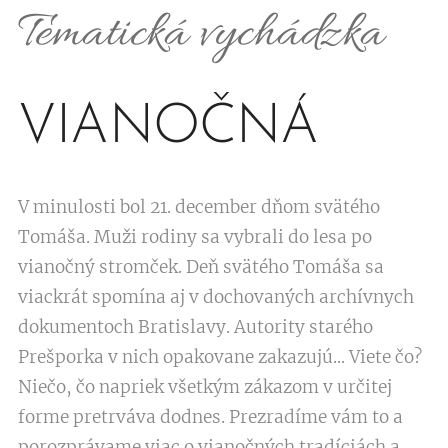
Tematická vychádzka
VIANOČNÁ
V minulosti bol 21. december dňom svätého
Tomáša. Muži rodiny sa vybrali do lesa po
vianočný stromček. Deň svätého Tomáša sa
viackrát spomína aj v dochovaných archívnych
dokumentoch Bratislavy. Autority starého
Prešporka v nich opakovane zakazujú... Viete čo?
Niečo, čo napriek všetkým zákazom v určitej
forme pretrváva dodnes. Prezradíme vám to a
porozprávame viac o vianočných tradíciách a