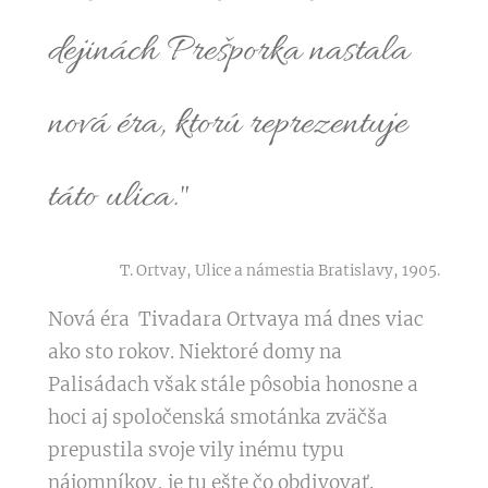
dejinách Prešporka nastala
nová éra, ktorú reprezentuje
táto ulica."
T. Ortvay, Ulice a námestia Bratislavy, 1905.
Nová éra Tivadara Ortvaya má dnes viac
ako sto rokov. Niektoré domy na
Palisádach však stále pôsobia honosne a
hoci aj spoločenská smotánka zväčša
prepustila svoje vily inému typu
nájomníkov, je tu ešte čo obdivovať.