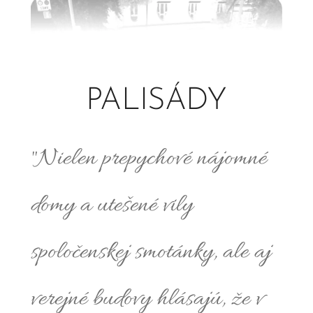
PALISÁDY
"Nielen prepychové nájomné
domy a utešené vily
spoločenskej smotánky, ale aj
verejné budovy hlásajú, že v