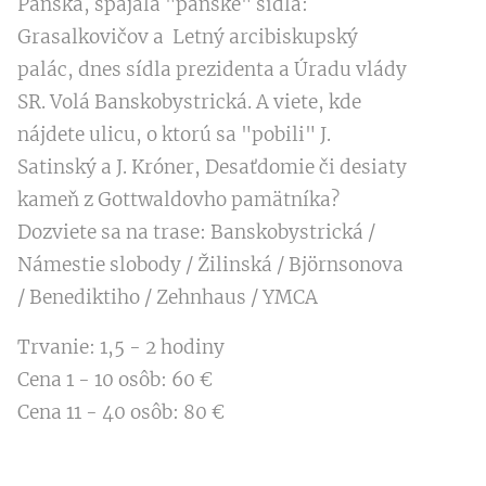
Panská, spájala "panské" sídla:
Grasalkovičov a Letný arcibiskupský
palác, dnes sídla prezidenta a Úradu vlády
SR. Volá Banskobystrická. A viete, kde
nájdete ulicu, o ktorú sa "pobili" J.
Satinský a J. Króner, Desaťdomie či desiaty
kameň z Gottwaldovho pamätníka?
Dozviete sa na trase: Banskobystrická /
Námestie slobody / Žilinská / Björnsonova
/ Benediktiho / Zehnhaus / YMCA
Trvanie: 1,5 - 2 hodiny
Cena 1 - 10 osôb: 60 €
Cena 11 - 40 osôb: 80 €