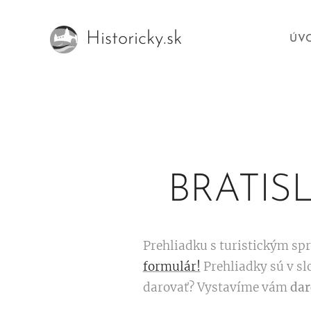
Historicky.sk
ÚV
BRATIS
Prehliadku s turistickým sp
formulár!
Prehliadky sú v sl
darovať? Vystavíme vám
dar