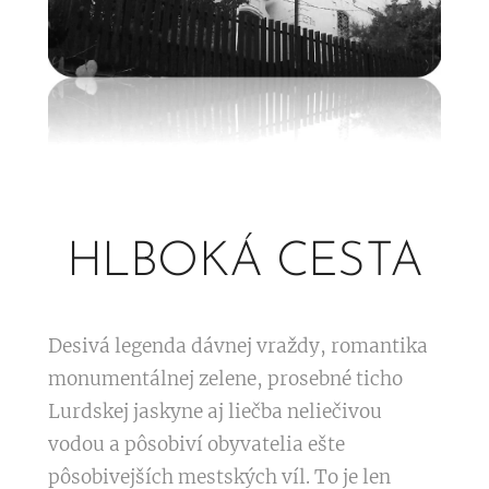
HLBOKÁ CESTA
Desivá legenda dávnej vraždy, romantika
monumentálnej zelene, prosebné ticho
Lurdskej jaskyne aj liečba neliečivou
vodou a pôsobiví obyvatelia ešte
pôsobivejších mestských víl. To je len