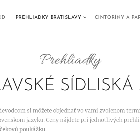
OD
PREHLIADKY BRATISLAVY
CINTORÍNY A PA
Prehliadky
LAVSKÉ SÍDLISKÁ 
rievodcom si môžete objednať vo vami zvolenom term
ovenskom jazyku. Ceny nájdete pri jednotlivých prehl
čekovú poukážku
.