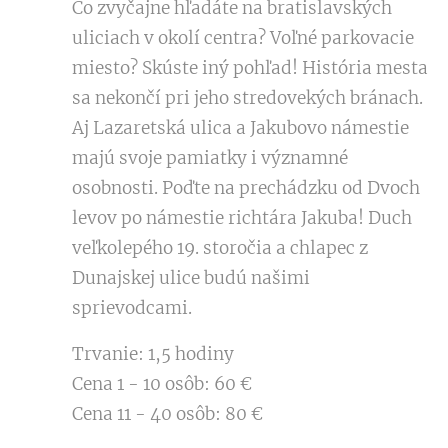
Čo zvyčajne hľadáte na bratislavských
uliciach v okolí centra? Voľné parkovacie
miesto? Skúste iný pohľad! História mesta
sa nekončí pri jeho stredovekých bránach.
Aj Lazaretská ulica a Jakubovo námestie
majú svoje pamiatky i významné
osobnosti. Poďte na prechádzku od Dvoch
levov po námestie richtára Jakuba! Duch
veľkolepého 19. storočia a chlapec z
Dunajskej ulice budú našimi
sprievodcami.
Trvanie: 1,5 hodiny
Cena 1 - 10 osôb: 60 €
Cena 11 - 40 osôb: 80 €