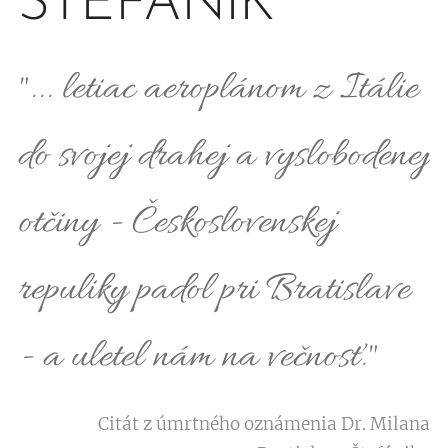
ŠTEFÁNIK
"... letiac aeroplánom z Itálie
do svojej drahej a vyslobodenej
otčiny - Československej
repuliky padol pri Bratislave
- a uletel nám na večnosť."
Citát z úmrtného oznámenia Dr. Milana