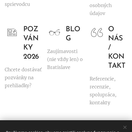
sprievodcu
osobných
údajov
POZ
BLO
O
VÁN
G
NÁS
KY
/
Zaujímavosti
2026
KON
(nie vždy len) o
TAKT
Bratislave
Chcete dostávať
pozvánky na
Referencie,
prehliadky?
recenzie,
spolupráca,
kontakty