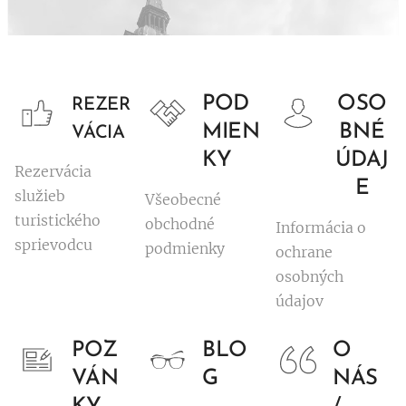
POD
OSO
REZER
MIEN
BNÉ
VÁCIA
KY
ÚDAJ
Rezervácia
E
služieb
Všeobecné
turistického
obchodné
Informácia o
sprievodcu
podmienky
ochrane
osobných
údajov
POZ
BLO
O
VÁN
G
NÁS