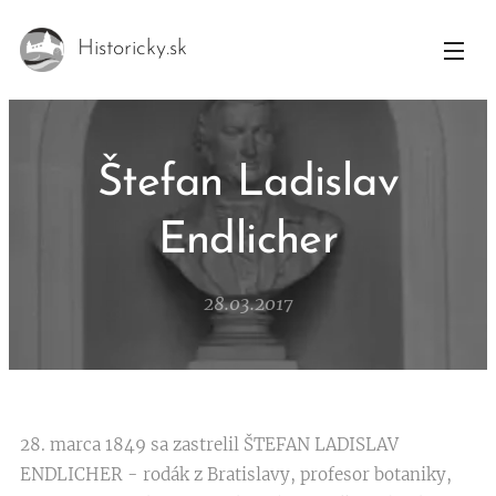
Historicky.sk
Štefan Ladislav
Endlicher
28.03.2017
28. marca 1849 sa zastrelil ŠTEFAN LADISLAV
ENDLICHER - rodák z Bratislavy, profesor botaniky,