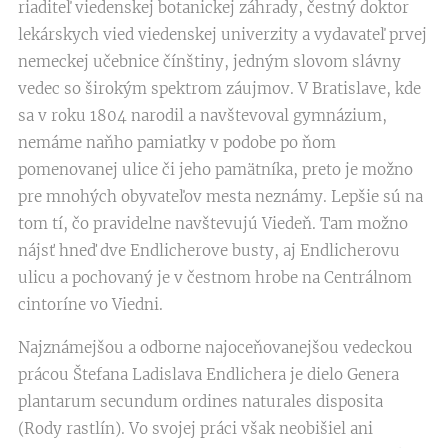
riaditeľ viedenskej botanickej záhrady, čestný doktor
lekárskych vied viedenskej univerzity a vydavateľ prvej
nemeckej učebnice čínštiny, jedným slovom slávny
vedec so širokým spektrom záujmov. V Bratislave, kde
sa v roku 1804 narodil a navštevoval gymnázium,
nemáme naňho pamiatky v podobe po ňom
pomenovanej ulice či jeho pamätníka, preto je možno
pre mnohých obyvateľov mesta neznámy. Lepšie sú na
tom tí, čo pravidelne navštevujú Viedeň. Tam možno
nájsť hneď dve Endlicherove busty, aj Endlicherovu
ulicu a pochovaný je v čestnom hrobe na Centrálnom
cintoríne vo Viedni.
Najznámejšou a odborne najoceňovanejšou vedeckou
prácou Štefana Ladislava Endlichera je dielo Genera
plantarum secundum ordines naturales disposita
(Rody rastlín). Vo svojej práci však neobišiel ani