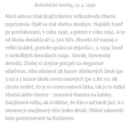
Robotnícke noviny, 15. 4. 1930
Nová adresa však krajčírskemu veľkozávodu šťastie
nepriniesla. Opäť sa stal obeťou zlodejov. Najskôr hneď
po presťahovaní, v roku 1930, a potom v roku 1934. A to
už škoda dosiahla až 14 500 Kčs. Muselo ísť naozaj o
veľkú krádež, pretože správa sa objavila 1. 3. 1934 hneď
v niekoľkých denníkoch (napr. Slovák, Slovenský
denník). Zlodej si zrejme potrpel na elegantné
oblečenie, lebo odniesol 38 kusov oblekových látok (po
3 m) a 5 kusov látok covercoatových (po 2,80 m). Ak
chcete vedieť, čo je to covercoatová látka, tak je to ťažká
vlnená alebo vlneno - zmesová tkanina na kabáty.
Zaujímavá voľba, ak uvážime, že išlo o začiatok jari. A v
ozname je zaujímavý ešte jeden detail: Obilné námestie
bolo premenované na Kollárovo.