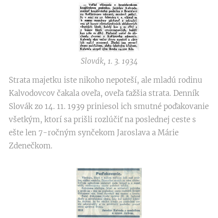
Slovák, 1. 3. 1934
Strata majetku iste nikoho nepoteší, ale mladú rodinu
Kalvodovcov čakala oveľa, oveľa ťažšia strata. Denník
Slovák zo 14. 11. 1939 priniesol ich smutné poďakovanie
všetkým, ktorí sa prišli rozlúčiť na poslednej ceste s
ešte len 7-ročným synčekom Jaroslava a Márie
Zdenečkom.