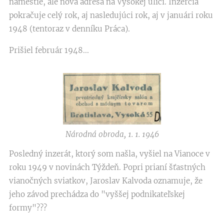
námestie, ale nová adresa na Vysokej ulici. Inzercia
pokračuje celý rok, aj nasledujúci rok, aj v januári roku
1948 (tentoraz v denníku Práca).
Prišiel február 1948...
Národná obroda, 1. 1. 1946
Posledný inzerát, ktorý som našla, vyšiel na Vianoce v
roku 1949 v novinách Týždeň. Popri prianí šťastných
vianočných sviatkov, Jaroslav Kalvoda oznamuje, že
jeho závod prechádza do "vyššej podnikateľskej
formy"???