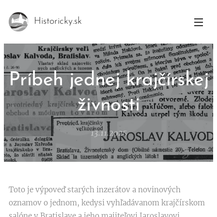
Historicky.sk
Príbeh jednej krajčírskej
živnosti
13.11.2025
Toto je výpoveď starých inzerátov a novinových
oznamov o jednom, kedysi vyhľadávanom krajčírskom
salóne v Bratislave a jeho majiteľovi Jaroslavovi