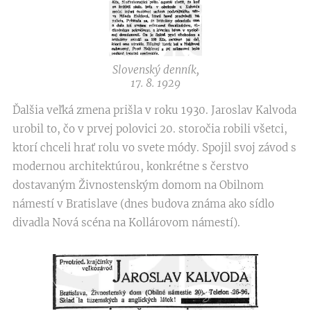
Slovenský denník,
17. 8. 1929
Ďalšia veľká zmena prišla v roku 1930. Jaroslav Kalvoda
urobil to, čo v prvej polovici 20. storočia robili všetci,
ktorí chceli hrať rolu vo svete módy. Spojil svoj závod s
modernou architektúrou, konkrétne s čerstvo
dostavaným Živnostenským domom na Obilnom
námestí v Bratislave (dnes budova známa ako sídlo
divadla Nová scéna na Kollárovom námestí).