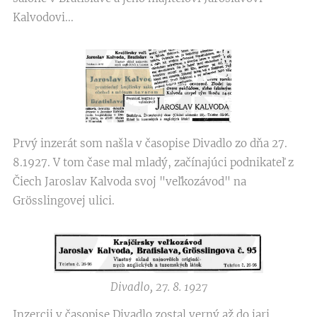
Kalvodovi...
Prvý inzerát som našla v časopise Divadlo zo dňa 27.
8.1927. V tom čase mal mladý, začínajúci podnikateľ z
Čiech Jaroslav Kalvoda svoj "veľkozávod" na
Grösslingovej ulici.
Divadlo, 27. 8. 1927
Inzercii v časopise Divadlo zostal verný až do jari