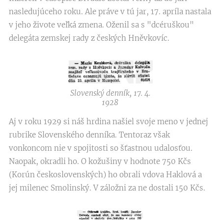
nasledujúceho roku. Ale práve v tú jar, 17. apríla nastala
v jeho živote veľká zmena. Oženil sa s "dcéruškou"
delegáta zemskej rady z českých Hněvkovíc.
Slovenský denník, 17. 4.
1928
Aj v roku 1929 si náš hrdina našiel svoje meno v jednej
rubrike Slovenského denníka. Tentoraz však
vonkoncom nie v spojitosti so šťastnou udalosťou.
Naopak, okradli ho. O kožušiny v hodnote 750 Kčs
(Korún československých) ho obrali vdova Haklová a
jej milenec Smolinský. V záložni za ne dostali 150 Kčs.