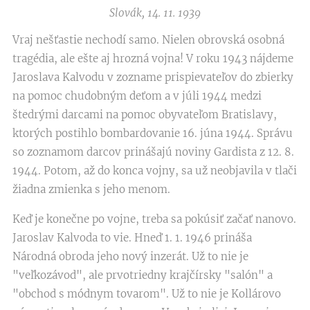
Slovák, 14. 11. 1939
Vraj nešťastie nechodí samo. Nielen obrovská osobná
tragédia, ale ešte aj hrozná vojna! V roku 1943 nájdeme
Jaroslava Kalvodu v zozname prispievateľov do zbierky
na pomoc chudobným deťom a v júli 1944 medzi
štedrými darcami na pomoc obyvateľom Bratislavy,
ktorých postihlo bombardovanie 16. júna 1944. Správu
so zoznamom darcov prinášajú noviny Gardista z 12. 8.
1944. Potom, až do konca vojny, sa už neobjavila v tlači
žiadna zmienka s jeho menom.
Keď je konečne po vojne, treba sa pokúsiť začať nanovo.
Jaroslav Kalvoda to vie. Hneď 1. 1. 1946 prináša
Národná obroda jeho nový inzerát. Už to nie je
"veľkozávod", ale prvotriedny krajčírsky "salón" a
"obchod s módnym tovarom". Už to nie je Kollárovo