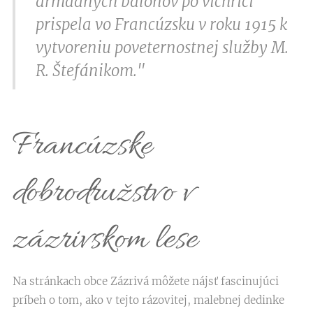
armádnych balónov po víchrici
prispela vo Francúzsku v roku 1915 k
vytvoreniu poveternostnej služby M.
R. Štefánikom."
Francúzske
dobrodružstvo v
zázrivskom lese
Na stránkach obce Zázrivá môžete nájsť fascinujúci
príbeh o tom, ako v tejto rázovitej, malebnej dedinke