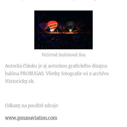
Večerná balónová šou
Autorka článku je aj autorkou grafického dizajnu
balóna PROBUGAS. Všetky fotografie sú z archívu
Historicky.sk.
Odkazy na použité zdroje:
www.gonzoaviation.com