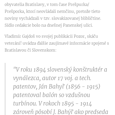
obyvatelia Bratislavy, v tom čase Prešpurka/
Prešporka, ktorí neovládali nemčinu, pretože tieto
noviny vychádzali v tzv. slovakizovanej blibličtine.
Sídlo redakcie bolo na dnešnej Panenskej ulici.
Vladimír Gajdoš vo svojej publikácii Pozor, skáču
veteráni! uvádza ďalšie zaujímavé informácie spojené s
Bratislavou či Slovenskom:
"V roku 1894 slovenský konštruktér a
vynálezca, autor 17 voj. a tech.
patentov, Ján Bahyľ (1856 - 1915)
patentoval balón so vzdušnou
turbínou. V rokoch 1895 - 1914
zároveň pôsobí J. Bahýľ ako predseda