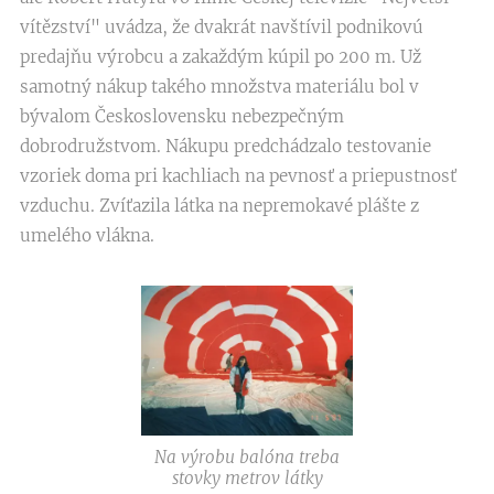
vítězství" uvádza, že dvakrát navštívil podnikovú
predajňu výrobcu a zakaždým kúpil po 200 m. Už
samotný nákup takého množstva materiálu bol v
bývalom Československu nebezpečným
dobrodružstvom. Nákupu predchádzalo testovanie
vzoriek doma pri kachliach na pevnosť a priepustnosť
vzduchu. Zvíťazila látka na nepremokavé plášte z
umelého vlákna.
Na výrobu balóna treba
stovky metrov látky