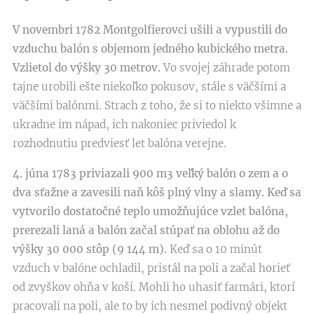
V novembri 1782 Montgolfierovci ušili a vypustili do
vzduchu balón s objemom jedného kubického metra.
Vzlietol do výšky 30 metrov.
Vo svojej záhrade potom
tajne urobili ešte niekoľko pokusov, stále s väčšími a
väčšími balónmi. Strach z toho, že si to niekto všimne a
ukradne im nápad, ich nakoniec priviedol k
rozhodnutiu predviesť let balóna verejne.
4. júna 1783 priviazali 900 m3 veľký balón o zem a o
dva sťažne a zavesili naň kôš plný vlny a slamy. Keď sa
vytvorilo dostatočné teplo umožňujúce vzlet balóna,
prerezali laná a balón začal stúpať na oblohu až do
výšky 30 000 stôp (9 144 m).
Keď sa o 10 minút
vzduch v balóne ochladil, pristál na poli a začal horieť
od zvyškov ohňa v koši. Mohli ho uhasiť farmári, ktorí
pracovali na poli, ale to by ich nesmel podivný objekt