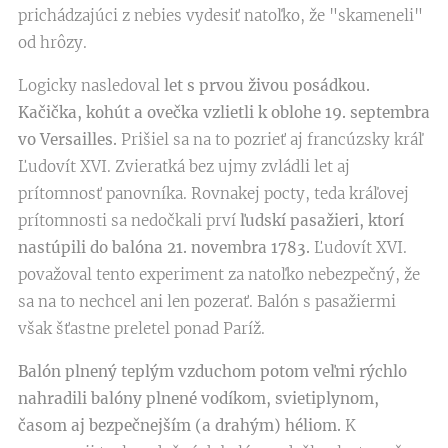
prichádzajúci z nebies vydesiť natoľko, že "skameneli"
od hrôzy.
Logicky nasledoval
let s prvou živou posádkou.
Kačička, kohút a ovečka vzlietli k oblohe 19. septembra
vo Versailles.
Prišiel sa na to pozrieť aj francúzsky kráľ
Ľudovít XVI. Zvieratká bez ujmy zvládli let aj
prítomnosť panovníka. Rovnakej pocty, teda kráľovej
prítomnosti sa nedočkali prví
ľudskí pasažieri, ktorí
nastúpili do balóna 21. novembra 1783.
Ľudovít XVI.
považoval tento experiment za natoľko nebezpečný, že
sa na to nechcel ani len pozerať. Balón s pasažiermi
však šťastne preletel ponad Paríž.
Balón plnený teplým vzduchom potom veľmi rýchlo
nahradili balóny plnené vodíkom, svietiplynom,
časom aj bezpečnejším (a drahým) héliom.
K