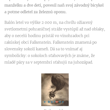
manželku a dve deti, povesil naň svoj závodný bicykel
a potme odletel za železnú oponu.
Balón letel vo výške 2 000 m, na chvíľu ožiarený
svetlometmi pohraničnej stráže vystúpil až nad oblaky,
aby o necelú hodinu pristál vo vinohradoch pri
rakúskej obci Falkenstein. Falkenstein znamená po
slovensky sokolí kameň. Dá sa to vnímať aj
symbolicky: o sokoloch sťahovavých je známe, že
mladé páry sa v septembri sťahujú na juhozápad.