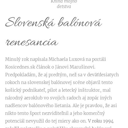
Kniha môjho
detstva
Slovenská balónová
renesancia
Minulý rok napísala Michaela Luxová na portáli
Kosicednes.sk článok o Jánovi Marušinovi.
Predpokladám, že aj predtým, než sa v deväťdesiatych
rokoch na slovenskej balónovej scéne objavil tento
košický podnikateľ, pilot a letecký inštruktor, mal
národný aeroklub vo svojich radoch aj zopár iných
nadšencov balónového lietania. Ale je pravdou, že asi
nikto tento šport nezviditeľnil a jeho komerčný
potenciál nevyužil do tej miery ako on.
V roku 1994