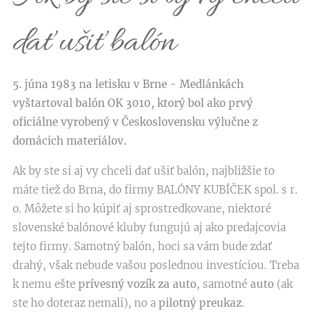
dať ušiť balón
5. júna 1983 na letisku v Brne - Medlánkách
vyštartoval balón OK 3010, ktorý bol ako prvý
oficiálne vyrobený v Československu výlučne z
domácich materiálov.
Ak by ste si aj vy chceli dať ušiť balón, najbližšie to
máte tiež do Brna, do firmy BALÓNY KUBÍČEK spol. s r.
o. Môžete si ho kúpiť aj sprostredkovane, niektoré
slovenské balónové kluby fungujú aj ako predajcovia
tejto firmy. Samotný balón, hoci sa vám bude zdať
drahý, však nebude vašou poslednou investíciou. Treba
k nemu ešte
prívesný vozík za auto
, samotné
auto
(ak
ste ho doteraz nemali), no a
pilotný preukaz
.