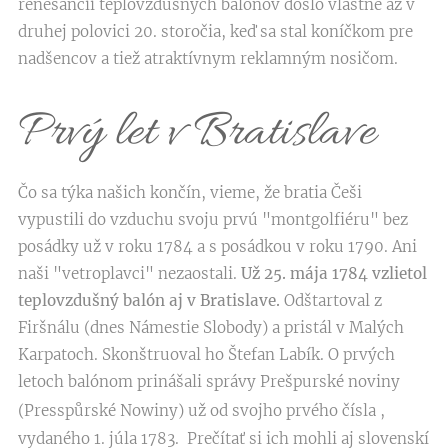
renesancii teplovzdušných balónov došlo vlastne až v
druhej polovici 20. storočia, keď sa stal koníčkom pre
nadšencov a tiež atraktívnym reklamným nosičom.
Prvý let v Bratislave
Čo sa týka našich končín, vieme, že bratia Češi
vypustili do vzduchu svoju prvú "montgolfiéru" bez
posádky už v roku 1784 a s posádkou v roku 1790. Ani
naši "vetroplavci" nezaostali.
Už 25. mája 1784 vzlietol
teplovzdušný balón aj v Bratislave.
Odštartoval z
Firšnálu (dnes Námestie Slobody) a pristál v Malých
Karpatoch. Skonštruoval ho Štefan Labík. O prvých
letoch balónom prinášali správy Prešpurské noviny
(Presspůrské Nowiny)
už od svojho prvého čísla ,
vydaného 1. júla 1783. Prečítať si ich mohli aj slovenskí