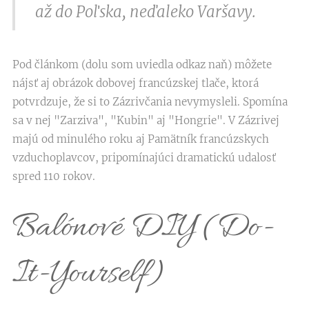
až do Poľska, neďaleko Varšavy.
Pod článkom (dolu som uviedla odkaz naň) môžete
nájsť aj obrázok dobovej francúzskej tlače, ktorá
potvrdzuje, že si to Zázrivčania nevymysleli. Spomína
sa v nej "Zarziva", "Kubin" aj "Hongrie". V Zázrivej
majú od minulého roku aj Pamätník francúzskych
vzduchoplavcov, pripomínajúci dramatickú udalosť
spred 110 rokov.
Balónové DIY (Do-
It-Yourself)