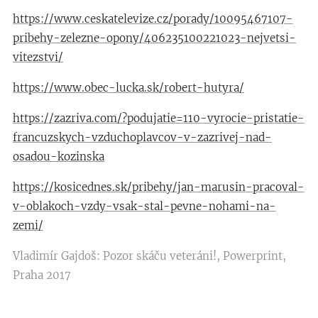
https://www.ceskatelevize.cz/porady/10095467107-
pribehy-zelezne-opony/406235100221023-nejvetsi-
vitezstvi/
https://www.obec-lucka.sk/robert-hutyra/
https://zazriva.com/?podujatie=110-vyrocie-pristatie-
francuzskych-vzduchoplavcov-v-zazrivej-nad-
osadou-kozinska
https://kosicednes.sk/pribehy/jan-marusin-pracoval-
v-oblakoch-vzdy-vsak-stal-pevne-nohami-na-
zemi/
Vladimír Gajdoš: Pozor skáču veteráni!, Powerprint,
Praha 2017