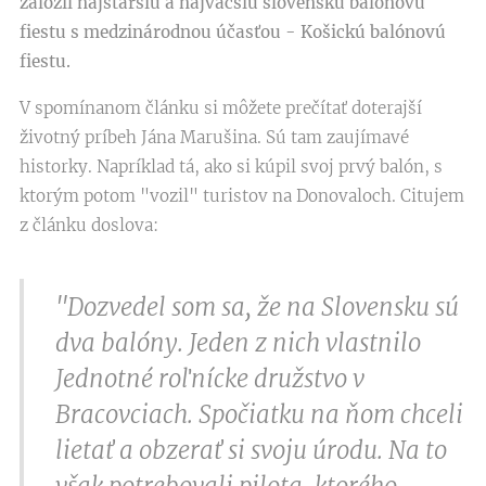
založil najstaršiu a najväčšiu slovenskú balónovú
fiestu s medzinárodnou účasťou - Košickú balónovú
fiestu.
V spomínanom článku si môžete prečítať doterajší
životný príbeh Jána Marušina. Sú tam zaujímavé
historky. Napríklad tá, ako si kúpil svoj prvý balón, s
ktorým potom "vozil" turistov na Donovaloch. Citujem
z článku doslova:
"Dozvedel som sa, že na Slovensku sú
dva balóny. Jeden z nich vlastnilo
Jednotné roľnícke družstvo v
Bracovciach. Spočiatku na ňom chceli
lietať a obzerať si svoju úrodu. Na to
však potrebovali pilota, ktorého