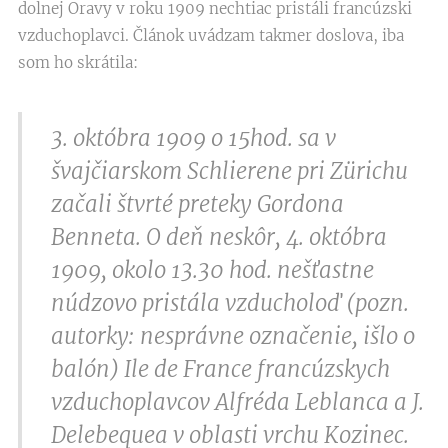
dolnej Oravy v roku 1909 nechtiac pristáli francúzski
vzduchoplavci. Článok uvádzam takmer doslova, iba
som ho skrátila:
3. októbra 1909 o 15hod. sa v
švajčiarskom Schlierene pri Zürichu
začali štvrté preteky Gordona
Benneta. O deň neskôr, 4. októbra
1909, okolo 13.30 hod. nešťastne
núdzovo pristála vzducholoď (pozn.
autorky: nesprávne označenie, išlo o
balón) Ile de France francúzskych
vzduchoplavcov Alfréda Leblanca a J.
Delebequea v oblasti vrchu Kozinec.