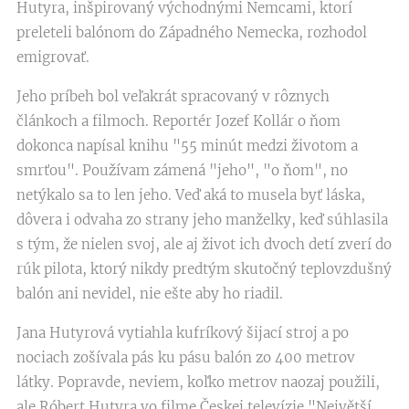
Hutyra, inšpirovaný východnými Nemcami, ktorí
preleteli balónom do Západného Nemecka, rozhodol
emigrovať.
Jeho príbeh bol veľakrát spracovaný v rôznych
článkoch a filmoch. Reportér Jozef Kollár o ňom
dokonca napísal knihu "55 minút medzi životom a
smrťou". Používam zámená "jeho", "o ňom", no
netýkalo sa to len jeho. Veď aká to musela byť láska,
dôvera i odvaha zo strany jeho manželky, keď súhlasila
s tým, že nielen svoj, ale aj život ich dvoch detí zverí do
rúk pilota, ktorý nikdy predtým skutočný teplovzdušný
balón ani nevidel, nie ešte aby ho riadil.
Jana Hutyrová vytiahla kufríkový šijací stroj a po
nociach zošívala pás ku pásu balón zo 400 metrov
látky. Popravde, neviem, koľko metrov naozaj použili,
ale Róbert Hutyra vo filme Českej televízie "Největší