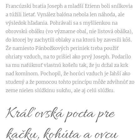
Francúzski bratia Joseph a mladší Etienn boli snílkovia
a túžili lietať. Vynález balóna nebola len náhoda, ale
výsledok hľadania. Pohrávali sa s myšlienkou na
obrovskú obálku (vo význame obal, nie listová obálka),
do ktorej by zachytili oblaky a na ktorú by zavesili kôš.
Že namiesto Pánbožkových periniek treba použiť
ohriaty vzduch, na to prišiel ako prvý Joseph. Podarilo
sa mu nafúknuť vlastnú košeľu tak, že ju držal za krk
nad komínom. Pochopil, že horúci vzduch je ľahší ako
studený a že pomocou tohto princípu môže zdvihnúť zo
zeme nielen slúžkinu sukňu, ale aj celú slúžku.
Kráľovská pocta pre
kačku, kohúta a ovcu