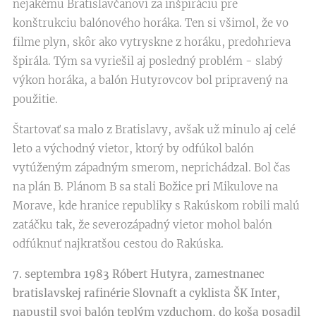
nejakému Bratislavčanovi za inšpiráciu pre
konštrukciu balónového horáka. Ten si všimol, že vo
filme plyn, skôr ako vytryskne z horáku, predohrieva
špirála. Tým sa vyriešil aj posledný problém - slabý
výkon horáka, a balón Hutyrovcov bol pripravený na
použitie.
Štartovať sa malo z Bratislavy, avšak už minulo aj celé
leto a východný vietor, ktorý by odfúkol balón
vytúženým západným smerom, neprichádzal. Bol čas
na plán B. Plánom B sa stali Božice pri Mikulove na
Morave, kde hranice republiky s Rakúskom robili malú
zatáčku tak, že severozápadný vietor mohol balón
odfúknuť najkratšou cestou do Rakúska.
7. septembra 1983 Róbert Hutyra, zamestnanec
bratislavskej rafinérie Slovnaft a cyklista ŠK Inter,
napustil svoj balón teplým vzduchom, do koša posadil