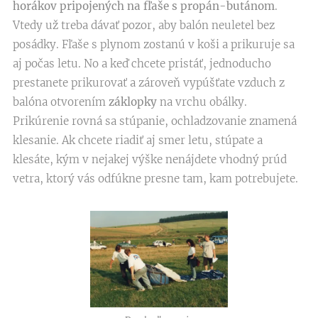
horákov pripojených na fľaše s propán-butánom
.
Vtedy už treba dávať pozor, aby balón neuletel bez
posádky. Fľaše s plynom zostanú v koši a prikuruje sa
aj počas letu. No a keď chcete pristáť, jednoducho
prestanete prikurovať a zároveň vypúšťate vzduch z
balóna otvorením
záklopky
na vrchu obálky.
Prikúrenie rovná sa stúpanie, ochladzovanie znamená
klesanie. Ak chcete riadiť aj smer letu, stúpate a
klesáte, kým v nejakej výške nenájdete vhodný prúd
vetra, ktorý vás odfúkne presne tam, kam potrebujete.