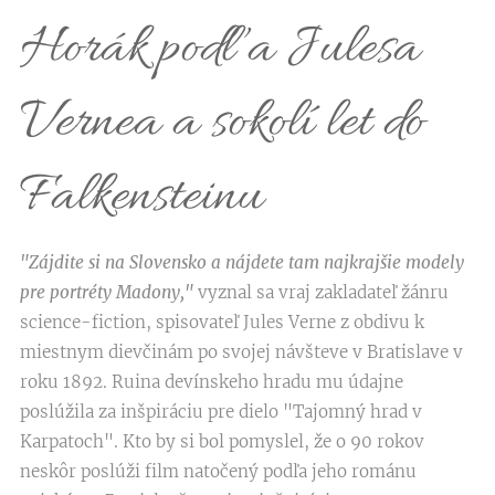
Horák podľa Julesa
Vernea a sokolí let do
Falkensteinu
"Zájdite si na Slovensko a nájdete tam najkrajšie modely
pre portréty Madony,"
vyznal sa vraj zakladateľ žánru
science-fiction, spisovateľ Jules Verne z obdivu k
miestnym dievčinám po svojej návšteve v Bratislave v
roku 1892. Ruina devínskeho hradu mu údajne
poslúžila za inšpiráciu pre dielo "Tajomný hrad v
Karpatoch". Kto by si bol pomyslel, že o 90 rokov
neskôr poslúži film natočený podľa jeho románu