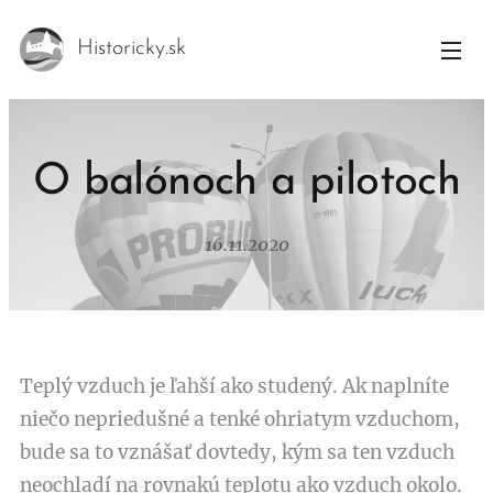
Historicky.sk
O balónoch a pilotoch
16.11.2020
Teplý vzduch je ľahší ako studený. Ak naplníte
niečo nepriedušné a tenké ohriatym vzduchom,
bude sa to vznášať dovtedy, kým sa ten vzduch
neochladí na rovnakú teplotu ako vzduch okolo.