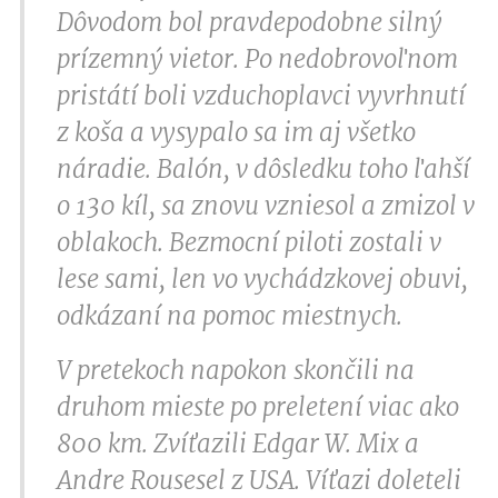
Dôvodom bol pravdepodobne silný
prízemný vietor. Po nedobrovoľnom
pristátí boli vzduchoplavci vyvrhnutí
z koša a vysypalo sa im aj všetko
náradie. Balón, v dôsledku toho ľahší
o 130 kíl, sa znovu vzniesol a zmizol v
oblakoch. Bezmocní piloti zostali v
lese sami, len vo vychádzkovej obuvi,
odkázaní na pomoc miestnych.
V pretekoch napokon skončili na
druhom mieste po preletení viac ako
800 km. Zvíťazili Edgar W. Mix a
Andre Rousesel z USA. Víťazi doleteli