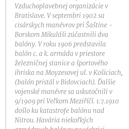
Vzduchoplavebnej organizácie v
Bratislave. V septembri 1902 sa
cisárskych manévrov pri Šaštíne -
Borskom Mikuláši zúčastnili dva
balóny. V roku 1906 predstavila
balón c. a k. armáda v priestore
železničnej stanice a športového
ihriska na Moyzesovej ul. v Košiciach,
(balón pristál v Bidovciach). Ďalšie
vojenské manévre sa uskutočnili v
9/1909 pri Veľkom Meziříčí. 1.7.1910
došlo ku katastrofe balónu nad
Nitrou. Havária niekoľkých