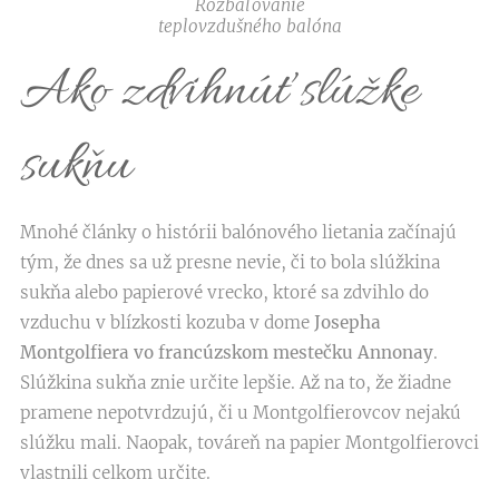
Rozbaľovanie
teplovzdušného balóna
Ako zdvihnúť slúžke
sukňu
Mnohé články o histórii balónového lietania začínajú
tým, že dnes sa už presne nevie, či to bola slúžkina
sukňa alebo papierové vrecko, ktoré sa zdvihlo do
vzduchu v blízkosti kozuba v dome
Josepha
Montgolfiera vo francúzskom mestečku Annonay
.
Slúžkina sukňa znie určite lepšie. Až na to, že žiadne
pramene nepotvrdzujú, či u Montgolfierovcov nejakú
slúžku mali. Naopak, továreň na papier Montgolfierovci
vlastnili celkom určite.