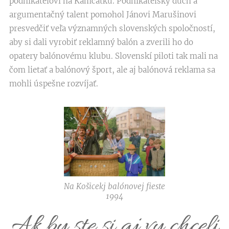
podnikateľovi na Kamčatku. Podnikateľský duch a
argumentačný talent pomohol Jánovi Marušinovi
presvedčiť veľa významných slovenských spoločností,
aby si dali vyrobiť reklamný balón a zverili ho do
opatery balónovému klubu. Slovenskí piloti tak mali na
čom lietať a balónový šport, ale aj balónová reklama sa
mohli úspešne rozvíjať.
Na Košicekj balónovej fieste
1994
Ak by ste si aj vy chceli