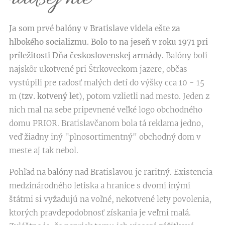
Ja som prvé balóny v Bratislave videla ešte za
hlbokého socializmu. Bolo to na jeseň v roku 1971 pri
príležitosti Dňa československej armády.
Balóny boli
najskôr ukotvené pri Štrkoveckom jazere, občas
vystúpili pre radosť malých detí do výšky cca 10 - 15
m (
tzv. kotvený let
), potom vzlietli nad mesto. Jeden z
nich mal na sebe pripevnené veľké logo obchodného
domu PRIOR. Bratislavčanom bola tá reklama jedno,
veď žiadny iný "plnosortimentný" obchodný dom v
meste aj tak nebol.
Pohľad na balóny nad Bratislavou je raritný. Existencia
medzinárodného letiska a hranice s dvomi inými
štátmi si vyžadujú na voľné, nekotvené lety povolenia,
ktorých pravdepodobnosť získania je veľmi malá.