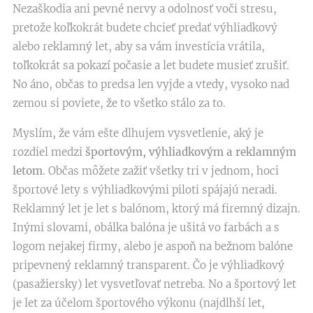
Nezaškodia ani pevné nervy a odolnosť voči stresu,
pretože koľkokrát budete chcieť predať výhliadkový
alebo reklamný let, aby sa vám investícia vrátila,
toľkokrát sa pokazí počasie a let budete musieť zrušiť.
No áno, občas to predsa len vyjde a vtedy, vysoko nad
zemou si poviete, že to všetko stálo za to.
Myslím, že vám ešte dlhujem vysvetlenie, aký je
rozdiel medzi
športovým, výhliadkovým a reklamným
letom
. Občas môžete zažiť všetky tri v jednom, hoci
športové lety s výhliadkovými piloti spájajú neradi.
Reklamný let je let s balónom, ktorý má firemný dizajn.
Inými slovami, obálka balóna je ušitá vo farbách a s
logom nejakej firmy, alebo je aspoň na bežnom balóne
pripevnený reklamný transparent. Čo je výhliadkový
(pasažiersky) let vysvetľovať netreba. No a športový let
je let za účelom športového výkonu (najdlhší let,