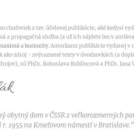
chuťoviek z tzv. účelovej publikácie, aké kedysi vyd
á a propagačná služba (a už ich nájdete len v antikva
 maximá a kuriozity
. Autorkami publikácie vydanej v r
ok ako zdroj - zvýraznené texty v úvodzovkách (a dop
zdrojov), sú PhDr. Bohuslava Bublincová a PhDr. Jana 
lák
ý obytný dom v ČSSR z veľkorozmerných pan
i r. 1955 na Kmeťovom námestí v Bratislave."