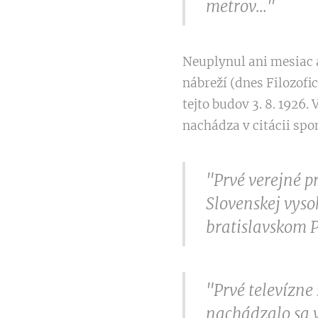
metrov..."
Neuplynul ani mesiac a
nábreží (dnes Filozofi
tejto budov 3. 8. 1926.
nachádza v citácii spo
"Prvé verejné pr
Slovenskej vyso
bratislavskom P
"Prvé televízne
nachádzalo sa 