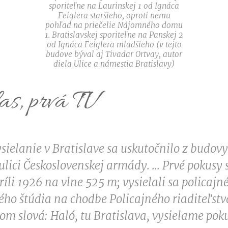
sporiteľne na Laurinskej 1 od Ignáca
Feiglera staršieho, oproti nemu
pohľad na priečelie Nájomného domu
1. Bratislavskej sporiteľne na Panskej 2
od Ignáca Feiglera mladšieho (v tejto
budove býval aj Tivadar Ortvay, autor
diela Ulice a námestia Bratislavy)
as, prvá TV
ysielanie v Bratislave sa uskutočnilo z budov
ulici Československej armády. ... Prvé pokusy 
ríli 1926 na vlne 525 m; vysielali sa policajné
ho štúdia na chodbe Policajného riaditeľstva
rom slová: Haló, tu Bratislava, vysielame poku