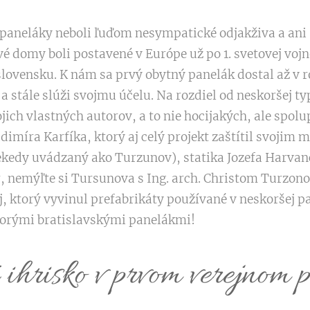
e paneláky neboli ľuďom nesympatické odjakživa a ani 
vé domy boli postavené v Európe už po 1. svetovej vojn
lovensku. K nám sa prvý obytný panelák dostal až v r
 stále slúži svojmu účelu. Na rozdiel od neskoršej t
jich vlastných autorov, a to nie hocijakých, ale spo
dimíra Karfíka, ktorý aj celý projekt zaštítil svojim
kedy uvádzaný ako Turzunov), statika Jozefa Harvan
r, nemýľte si Tursunova s Ing. arch. Christom Turzo
 ktorý vyvinul prefabrikáty používané v neskoršej pa
torými bratislavskými panelákmi!
 ihrisko v prvom verejnom 