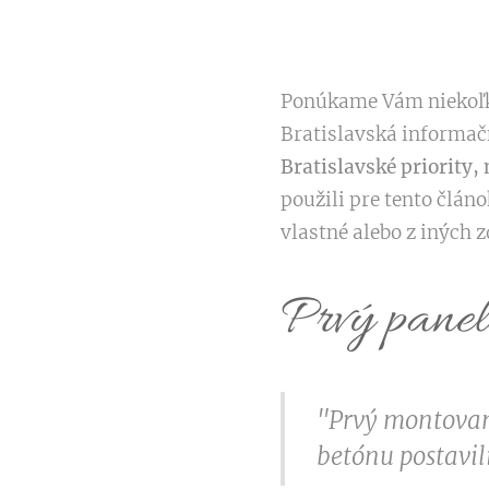
Ponúkame Vám niekoľko 
Bratislavská informačn
Bratislavské priority,
použili pre tento člán
vlastné alebo z iných 
Prvý pane
"Prvý montovan
betónu postavil