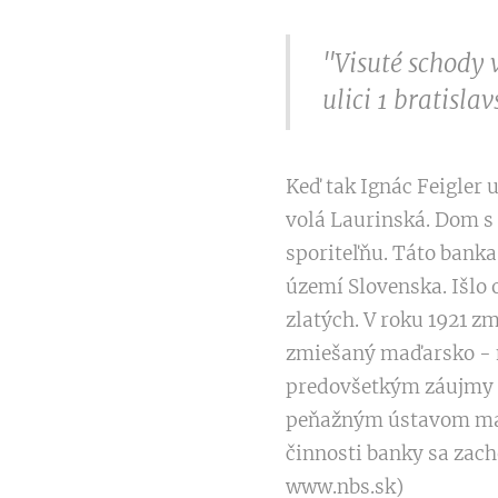
"Visuté schody 
ulici 1 bratislav
Keď tak Ignác Feigler 
volá Laurinská. Dom s 
sporiteľňu. Táto bank
území Slovenska. Išlo
zlatých. V roku 1921 z
zmiešaný maďarsko - 
predovšetkým záujmy o
peňažným ústavom maďa
činnosti banky sa zach
www.nbs.sk)