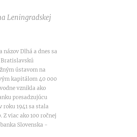
 na Leningradskej
la názov Dlhá a dnes sa
 Bratislavskú
ňažným ústavom na
ovým kapitálom 40 000
ôvodne vznikla ako
anku presadzujúcu
roku 1941 sa stala
Z viac ako 100 ročnej
á banka Slovenska -