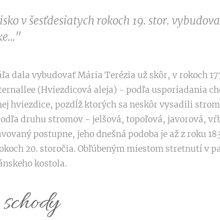
isko v šesťdesiatych rokoch 19. stor. vybudov
e..."
ľa dala vybudovať Mária Terézia už skôr, v rokoch 17
ternallee (Hviezdicová aleja) - podľa usporiadania c
hviezdice, pozdĺž ktorých sa neskôr vysadili stromo
dľa druhu stromov - jelšová, topoľová, javorová, vŕ
avovaný postupne, jeho dnešná podoba je až z roku 183
okoch 20. storočia. Obľúbeným miestom stretnutí v pa
ánskeho kostola.
 schody