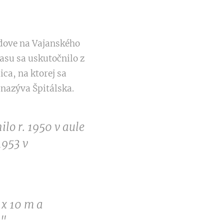
udove na Vajanského
lasu sa uskutočnilo z
ica, na ktorej sa
 nazýva Špitálska.
ilo r. 1950 v aule
1953 v
 x 10 m a
."