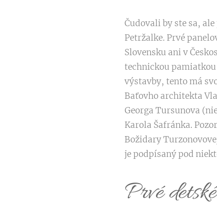
Čudovali by ste sa, al
Petržalke. Prvé panelo
Slovensku ani v Českos
technickou pamiatkou a
výstavby, tento má svo
Baťovho architekta Vla
Georga Tursunova (nie
Karola Šafránka. Pozo
Božidary Turzonovovej,
je podpísaný pod niek
Prvé detské