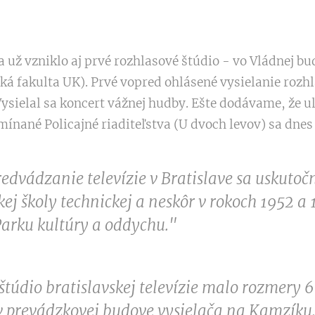
 už vzniklo aj prvé rozhlasové štúdio - vo Vládnej b
cká fakulta UK). Prvé vopred ohlásené vysielanie rozh
 Vysielal sa koncert vážnej hudby. Ešte dodávame, že ul
mínané Policajné riaditeľstva (U dvoch levov) sa dnes
edvádzanie televízie v Bratislave sa uskutočn
kej školy technickej a neskôr v rokoch 1952 a 
arku kultúry a oddychu."
 štúdio bratislavskej televízie malo rozmery 6
v prevádzkovej budove vysielača na Kamzíku