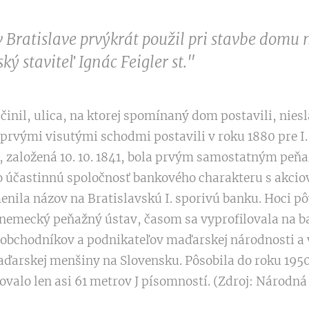
v Bratislave prvýkrát použil pri stavbe domu
ský staviteľ Ignác Feigler st."
učinil, ulica, na ktorej spomínaný dom postavili, nies
prvými visutými schodmi postavili v roku 1880 pre I.
a, založená 10. 10. 1841, bola prvým samostatným pe
 o účastinnú spoločnosť bankového charakteru s akci
menila názov na Bratislavskú I. sporivú banku. Hoci p
nemecký peňažný ústav, časom sa vyprofilovala na b
bchodníkov a podnikateľov maďarskej národnosti a v 
rskej menšiny na Slovensku. Pôsobila do roku 1950. 
ovalo len asi 61 metrov J písomností. (Zdroj: Národn