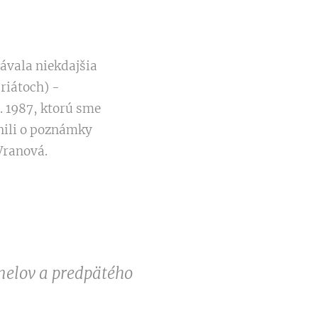
ávala niekdajšia
riátoch) -
. 1987, ktorú sme
lnili o poznámky
Vranová.
elov a predpätého