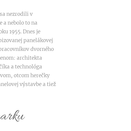
sa nezrodili v
e a nebolo to na
oku 1955. Dnes je
ypizovanej panelákovej
lupracovníkov dvorného
 menom: architekta
číka a technológa
novom, otcom herečky
nelovej výstavbe a tiež
parku