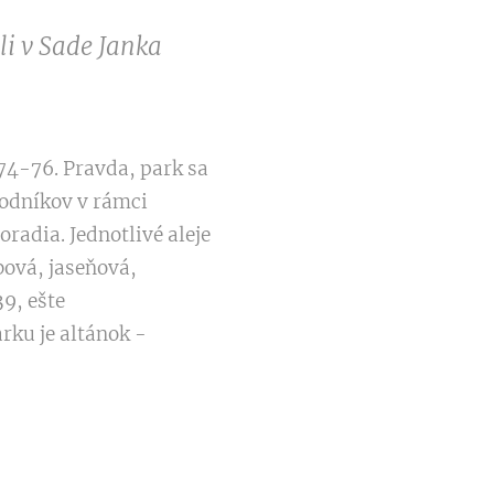
ali v Sade Janka
74-76. Pravda, park sa
hodníkov v rámci
radia. Jednotlivé aleje
bová, jaseňová,
9, ešte
rku je altánok -