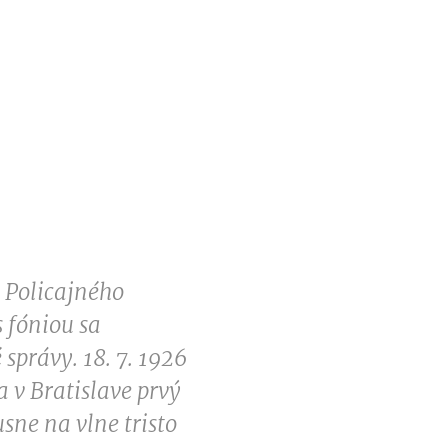
y Policajného
s fóniou sa
 správy. 18. 7. 1926
 v Bratislave prvý
sne na vlne tristo