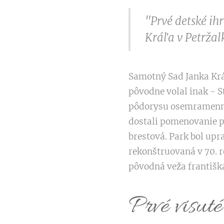
"Prvé detské ihr
Kráľa v Petržalk
Samotný Sad Janka Krá
pôvodne volal inak - S
pôdorysu osemramennej 
dostali pomenovanie po
brestová. Park bol upr
rekonštruovaná v 70. r
pôvodná veža františk
Prvé visuté