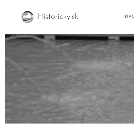
Historicky.sk
ÚV