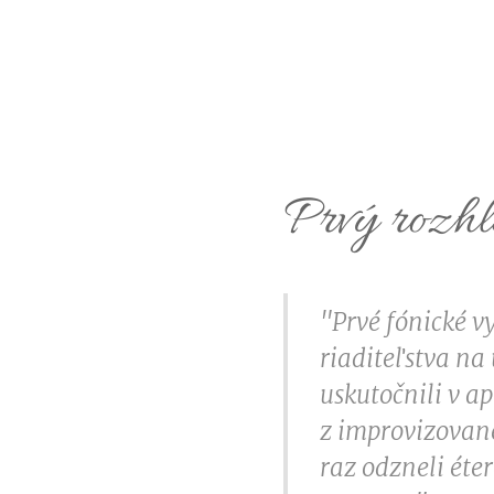
Prvý rozhl
"Prvé fónické v
riaditeľstva na 
uskutočnili v ap
z improvizované
raz odzneli éte