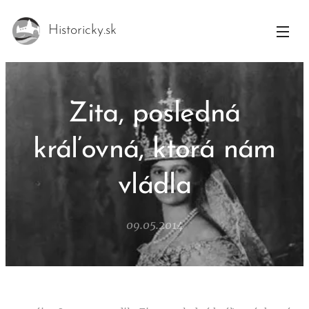
Historicky.sk
Zita, posledná
kráľovná, ktorá nám
vládla
09.05.2014