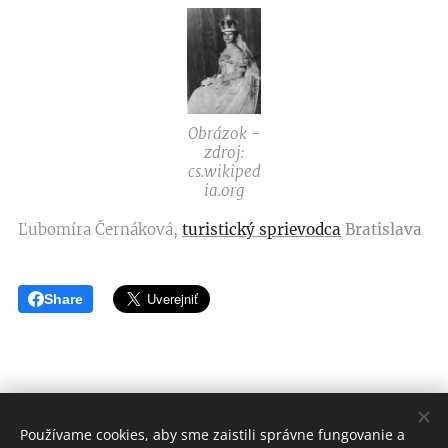
Obrázok -
zdroj:
cs.wikiped
ia.org
Ľubomíra Černáková,
turistický sprievodca
Bratislava
Share
Používame cookies, aby sme zaistili správne fungovanie a