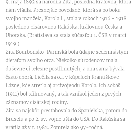
9. mája 1892 sa narodila Zita, posledná kráľovná, ktorá
nám vládla. Presnejšie povedané, ktorá sa po boku
svojho manžela, Karola I., stala v rokoch 1916 - 1918
poslednou cisárovnou Rakúska, kráľovnou Česka a
Uhorska. (Bratislava sa stala súčasťou 1. ČSR v marci
1919.)
Zita Bourbonsko-Parmská bola údajne sedemnástym
dieťaťom svojho otca. Niekoľko súrodencov mala
duševne či telesne postihnutých, a ona sama bývala
často chorá. Liečila sa o.i. v kúpeľoch Františkove
Lázne, kde stretla aj arcivojvodu Karola. Ich sobáš
(1911) bol sfilmovaný, a tak vznikol jeden z prvých
záznamov cisárskej rodiny.
Zita sa najskôr presťahovala do Španielska, potom do
Bruselu a po 2. sv. vojne ušla do USA. Do Rakúska sa
vrátila až v r. 1982. Zomrela ako 97-ročná.