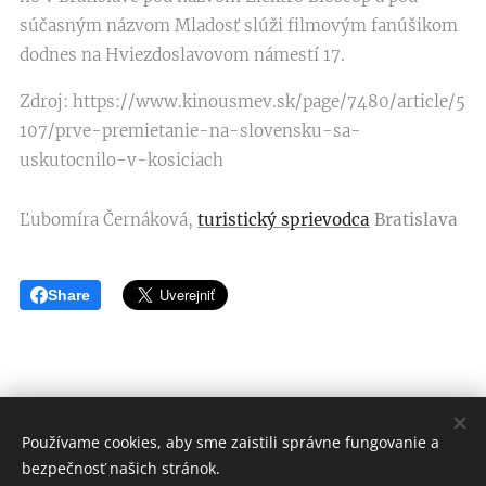
súčasným názvom Mladosť slúži filmovým fanúšikom
dodnes na Hviezdoslavovom námestí 17.
Zdroj: https://www.kinousmev.sk/page/7480/article/5
107/prve-premietanie-na-slovensku-sa-
uskutocnilo-v-kosiciach
Ľubomíra Černáková,
turistický sprievodca
Bratislava
Share
Používame cookies, aby sme zaistili správne fungovanie a
© Ľubomíra Černáková
bezpečnosť našich stránok.