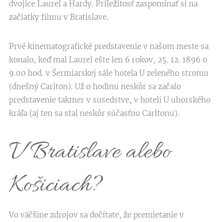
dvojice Laurel a Hardy. Príležitosť zaspomínať si na
začiatky filmu v Bratislave
.
Prvé kinematografické predstavenie v našom meste sa
konalo, keď mal Laurel ešte len 6 rokov, 25. 12. 1896 o
9.00 hod. v Šermiarskej sále hotela U zeleného stromu
(dnešný Carlton). Už o hodinu neskôr sa začalo
predstavenie takmer v susedstve, v hoteli U uhorského
kráľa (aj ten sa stal neskôr súčasťou Carltonu).
V Bratislave alebo
Košiciach?
Vo väčšine zdrojov sa dočítate, že premietanie v