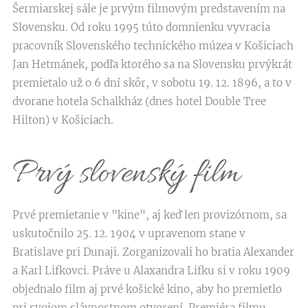
Šermiarskej sále je prvým filmovým predstavením na
Slovensku. Od roku 1995 túto domnienku vyvracia
pracovník Slovenského technického múzea v Košiciach
Jan Hetmánek, podľa ktorého sa na Slovensku prvýkrát
premietalo už o 6 dní skôr, v sobotu 19. 12. 1896, a to v
dvorane hotela Schalkház (dnes hotel Double Tree
Hilton) v Košiciach.
Prvý slovenský film
Prvé premietanie v "kine", aj keď len provizórnom, sa
uskutočnilo 25. 12. 1904 v upravenom stane v
Bratislave pri Dunaji. Zorganizovali ho bratia Alexander
a Karl Lifkovci. Práve u Alaxandra Lifku si v roku 1909
objednalo film aj prvé košické kino, aby ho premietlo
pri svojom slávnostnom otvorení. Premiéra filmu