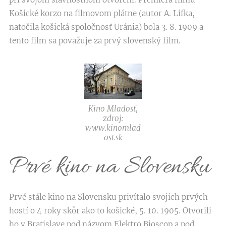
Košické korzo na filmovom plátne (autor A. Lifka,
natočila košická spoločnosť Uránia) bola 3. 8. 1909 a
tento film sa považuje za prvý slovenský film.
Kino Mladosť,
zdroj:
www.kinomlad
ost.sk
Prvé kino na Slovensku
Prvé stále kino na Slovensku privítalo svojich prvých
hostí o 4 roky skôr ako to košické, 5. 10. 1905. Otvorili
ho v Bratislave pod názvom Elektro Bioscop a pod