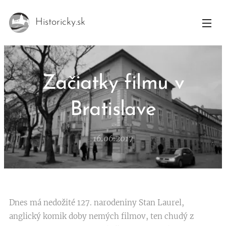
Historicky.sk
Začiatky filmu v
Bratislave
16.06.2017
Dnes má nedožité 127. narodeniny Stan Laurel,
anglický komik doby nemých filmov, ten chudý z