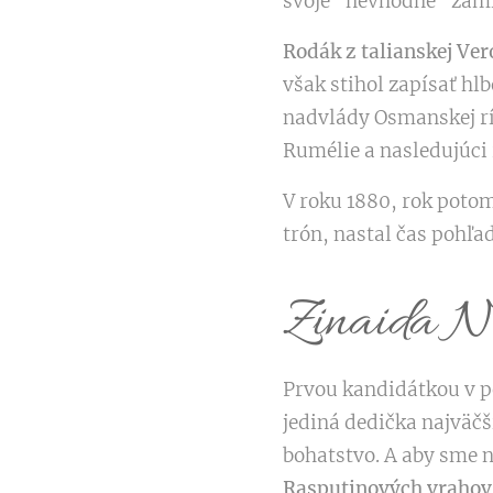
svoje "nevhodné" zamil
Rodák z talianskej Ve
však stihol zapísať hl
nadvlády Osmanskej ríš
Rumélie a nasledujúci 
V roku 1880, rok potom
trón, nastal čas pohľ
Zinaida N
Prvou kandidátkou v po
jediná dedička najväč
bohatstvo. A aby sme n
Rasputinových vrahov