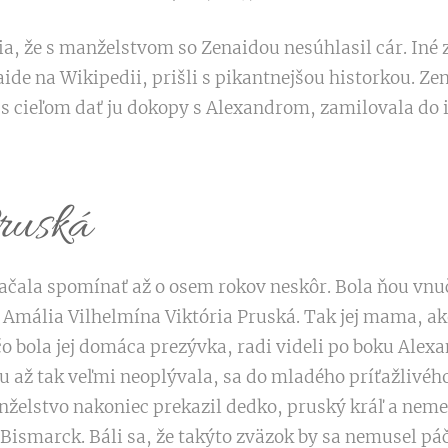
a, že s manželstvom so Zenaidou nesúhlasil cár. Iné z
ide na Wikipedii, prišli s pikantnejšou historkou. Ze
 s cieľom dať ju dokopy s Alexandrom, zamilovala do
ruská
ačala spomínať až o osem rokov neskôr. Bola ňou vnuč
a Amália Vilhelmína Viktória Pruská. Tak jej mama, ako
o bola jej domáca prezývka, radi videli po boku Alexan
ou až tak veľmi neoplývala, sa do mladého príťažlivé
nželstvo nakoniec prekazil dedko, pruský kráľ a nemec
 Bismarck. Báli sa, že takýto zväzok by sa nemusel pá