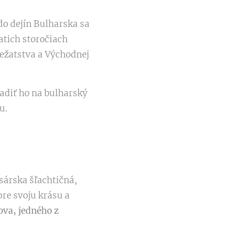
do dejín Bulharska sa
atich storočiach
iežatstva a Východnej
adiť ho na bulharský
u.
sárska šľachtičná,
re svoju krásu a
ova, jedného z