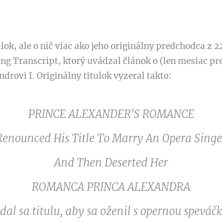
tulok, ale o nič viac ako jeho originálny predchodca z
ng Transcript,
ktorý uvádzal článok o (len mesiac 
drovi I. Originálny titulok vyzeral takto:
PRINCE ALEXANDER'S ROMANCE
Renounced His Title To Marry An Opera Singe
And Then Deserted Her
ROMANCA PRINCA ALEXANDRA
dal sa titulu, aby sa oženil s opernou speváč