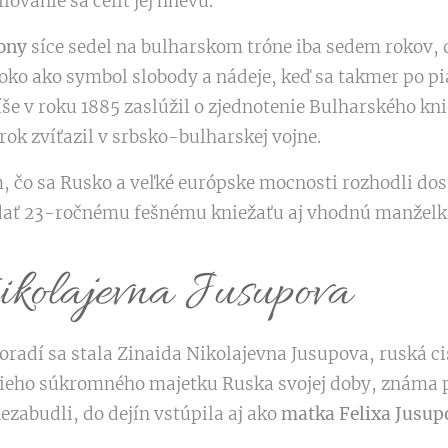
ovanie sa čeliť jej hnevu.
rony
síce sedel na bulharskom tróne iba sedem rokov, 
boko ako symbol slobody a nádeje, keď sa takmer po pi
e v roku 1885 zaslúžil o zjednotenie Bulharského kn
rok zvíťazil v srbsko-bulharskej vojne.
, čo sa Rusko a veľké európske mocnosti rozhodli dos
adať 23-ročnému fešnému kniežaťu aj vhodnú manželk
ikolajevna Jusupova
radí sa stala Zinaida Nikolajevna Jusupova, ruská ci
šieho súkromného majetku Ruska svojej doby, známa p
ezabudli, do dejín vstúpila aj ako
matka Felixa Jusup
.