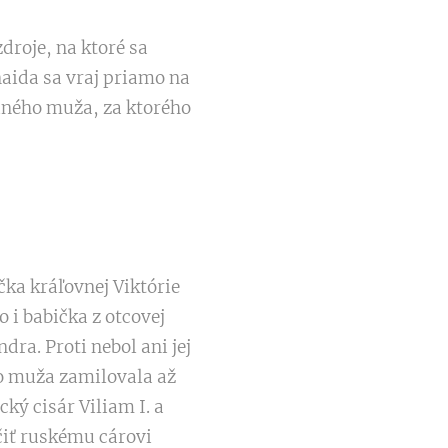
droje, na ktoré sa
naida sa vraj priamo na
 iného muža, za ktorého
ka kráľovnej Viktórie
 i babička z otcovej
dra. Proti nebol ani jej
ho muža zamilovala až
ký cisár Viliam I. a
čiť ruskému cárovi