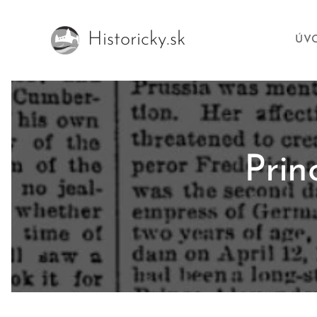
Historicky.sk
ÚV
Prin