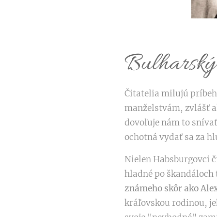
Bulharský 
Čitatelia milujú príbe
manželstvám, zvlášť a
dovoľuje nám to snívať
ochotná vydať sa za h
Nielen Habsburgovci č
hladné po škandáloch 
známeho skôr ako Alex
kráľovskou rodinou, jeh