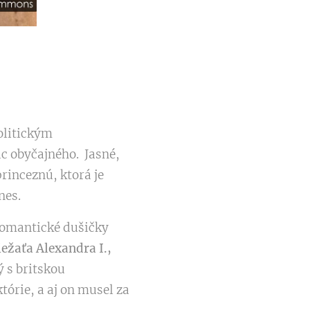
olitickým
c obyčajného. Jasné,
rinceznú, ktorá je
nes.
romantické dušičky
ežaťa Alexandra I.,
 s britskou
tórie, a aj on musel za