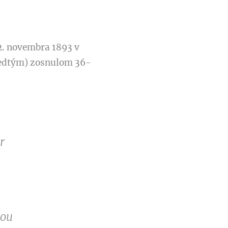
 22. novembra 1893
v
predtým) zosnulom 36-
r
kou