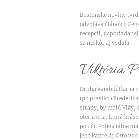
Bostonské noviny tvrdi
odvoláva článok o Zena
recepcii, usporiadanej
sa neskôr aj vydala.
Viktória P
Druhá kandidátka sa z
(po praslici) Frederik
strany, by malú Viky, č
otec a ona, ktorá krás
po uši. Potenciálne ma
jeho kancelár Otto von