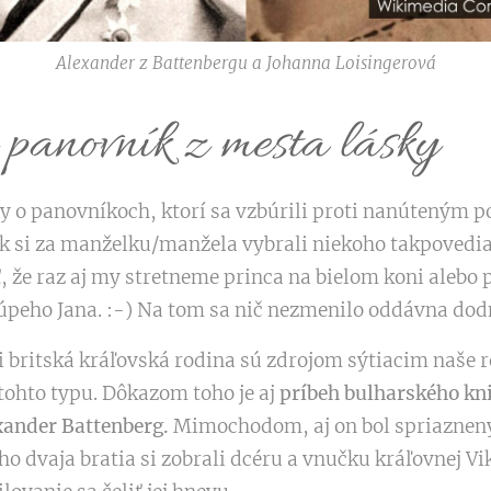
Alexander z Battenbergu a Johanna Loisingerová
panovník z mesta lásky
hy o panovníkoch, ktorí sa vzbúrili proti nanúteným p
k si za manželku/manžela vybrali niekoho takpovedia
, že raz aj my stretneme princa na bielom koni alebo p
lúpeho Jana. :-) Na tom sa nič nezmenilo oddávna dod
i britská kráľovská rodina sú zdrojom sýtiacim naše 
tohto typu. Dôkazom toho je aj
príbeh bulharského kni
ander Battenberg.
Mimochodom, aj on bol spriaznený
o dvaja bratia si zobrali dcéru a vnučku kráľovnej Vik