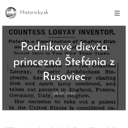
Historicky.sk
Podnikavé dievča
princezná Štefánia z
Rusoviec
28.01.2019