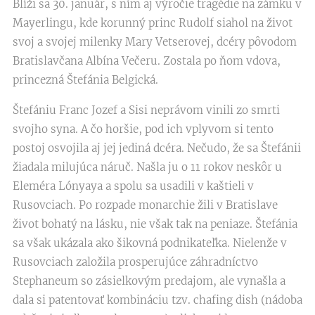
Blíži sa 30. január, s ním aj výročie tragédie na zámku v
Mayerlingu, kde korunný princ Rudolf siahol na život
svoj a svojej milenky Mary Vetserovej, dcéry pôvodom
Bratislavčana Albína Večeru. Zostala po ňom vdova,
princezná Štefánia Belgická.
Štefániu Franc Jozef a Sisi neprávom vinili zo smrti
svojho syna. A čo horšie, pod ich vplyvom si tento
postoj osvojila aj jej jediná dcéra. Nečudo, že sa Štefánii
žiadala milujúca náruč. Našla ju o 11 rokov neskôr u
Eleméra Lónyaya a spolu sa usadili v kaštieli v
Rusovciach. Po rozpade monarchie žili v Bratislave
život bohatý na lásku, nie však tak na peniaze. Štefánia
sa však ukázala ako šikovná podnikateľka. Nielenže v
Rusovciach založila prosperujúce záhradníctvo
Stephaneum so zásielkovým predajom, ale vynašla a
dala si patentovať kombináciu tzv. chafing dish (nádoba