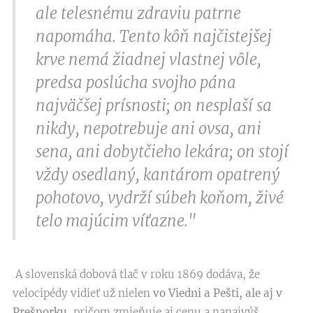
ale telesnému zdraviu patrne
napomáha. Tento kôň najčistejšej
krve nemá žiadnej vlastnej vôle,
predsa poslúcha svojho pána
najväčšej prísnosti; on nesplaší sa
nikdy, nepotrebuje ani ovsa, ani
sena, ani dobytčieho lekára; on stojí
vždy osedlaný, kantárom opatrený
pohotovo, vydrží súbeh koňom, živé
telo majúcim víťazne."
A slovenská dobová tlač v roku 1869 dodáva, že
velocipédy vidieť už nielen
vo Viedni a Pešti, ale aj v
Prešporku
, pričom zmieňuje aj cenu a nanajvýš