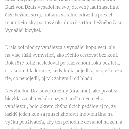
Karl von Drais
vysadol na svoj drevený laufmaschine,
čiže
bežiaci stroj
, nohami sa silno odrazil a prešiel
mannheimský poštový okruh za štvrtinu bežného času.
Vynašiel bicykel.
Drais bol plodný vynálezca a vynašiel kopu vecí, ale
najviac túžil vymyslieť, ako rýchlo cestovať bez koní.
Rok 1817 totiž nasledoval po takzvanom roku bez leta,
strašnom hladomore, kedy ľudia pojedli aj svoje kone a
tie, čo nepojedli, aj tak zahynuli od hladu.
Nevýhodou Draisovej dreziny (draisine), ako praotca
bicykla začali neskôr nazývať podľa mena jeho
vynálezcu, bolo okrem chýbajúcich pedálov aj to, že
každý jeden kus sa musel zhotoviť individuálne na
výšku používateľa, aby ten pohodlne dosiahol na zem a