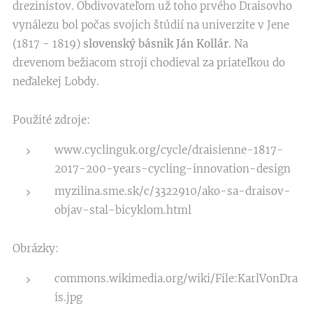
drezinistov. Obdivovateľom už toho prvého Draisovho
vynálezu bol počas svojich štúdií na univerzite v Jene
(1817 - 1819)
slovenský básnik Ján Kollár
. Na
drevenom bežiacom stroji chodieval za priateľkou do
neďalekej Lobdy.
Použité zdroje:
www.cyclinguk.org/cycle/draisienne-1817-
2017-200-years-cycling-innovation-design
myzilina.sme.sk/c/3322910/ako-sa-draisov-
objav-stal-bicyklom.html
Obrázky:
commons.wikimedia.org/wiki/File:KarlVonDra
is.jpg