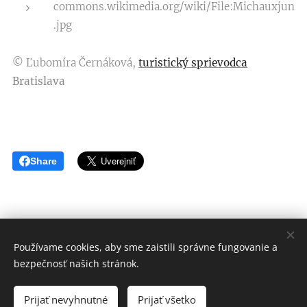
commons.wikimedia.org/wiki/File:Michauxjun
.jpg
© Ľubomíra Černáková,
turistický sprievodca
Bratislava
Share
Používame cookies, aby sme zaistili správne fungovanie a
© Ľubomíra Černáková
bezpečnosť našich stránok.
Všetky práva vyhradené 2020
Prijať nevyhnutné
Prijať všetko
Vytvorené službou
Webnode
Cookies