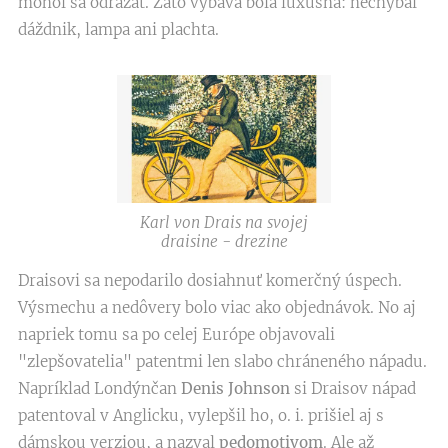
mohol sa odrážať. Zato výbava bola luxusná: nechýbal
dáždnik, lampa ani plachta.
Karl von Drais na svojej
draisine - drezine
Draisovi sa nepodarilo dosiahnuť komerčný úspech.
Výsmechu a nedôvery bolo viac ako objednávok. No aj
napriek tomu sa po celej Európe objavovali
"zlepšovatelia" patentmi len slabo chráneného nápadu.
Napríklad Londýnčan
Denis Johnson
si Draisov nápad
patentoval v Anglicku, vylepšil ho, o. i. prišiel aj s
dámskou verziou, a nazval
pedomotivom
. Ale až