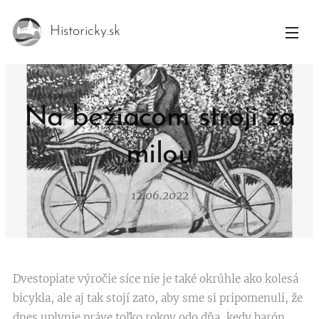
Historicky.sk
Na bežiacom stroji za
milou
12.06.2022
Dvestopiate výročie síce nie je také okrúhle ako kolesá
bicykla, ale aj tak stojí zato, aby sme si pripomenuli, že
dnes uplynie práve toľko rokov odo dňa, kedy barón