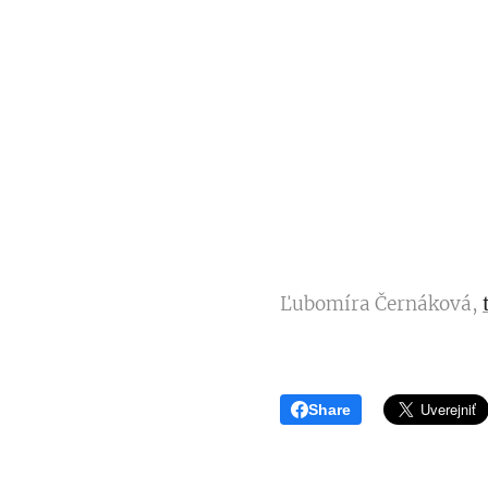
Ľubomíra Černáková,
Share