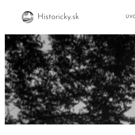
Historicky.sk
ÚV