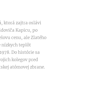
 ktorá zajtra oslávi
idoviča Kapicu, po
elovu cenu, ale Zlatého
 nízkych teplôt
1978. Do histórie sa
vojich kolegov pred
tskej atómovej zbrane.