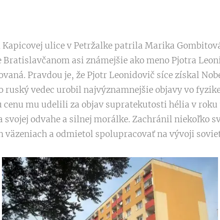
apicovej ulice v Petržalke patrila Marika Gombitová,
je Bratislavčanom asi známejšie ako meno Pjotra Leon
vaná. Pravdou je, že Pjotr Leonidovič síce získal Nob
to ruský vedec urobil najvýznamnejšie objavy vo fyzike
 cenu mu udelili za objav supratekutosti hélia v roku 
a svojej odvahe a silnej morálke. Zachránil niekoľko s
 väzeniach a odmietol spolupracovať na vývoji sovie