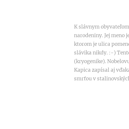
K slávnym obyvateľom K
narodeniny. Jej meno 
ktorom je ulica pomeno
slávika nikdy. :-) Ten
(kryogenike). Nobelovu
Kapica zapísal aj vďak
smrťou v stalinovských