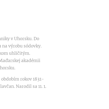
hniky v Uhorsku. Do
u na výrobu sódovky.
íkom uhličitým.
l Maďarskej akadémii
Uhorsku.
 a obdobím rokov 1831-
avčan. Narodil sa 11. 1.