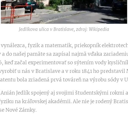
Jedlíkova ulica v Bratislave, zdroj: Wikipedia
l vynálezca, fyzik a matematik, priekopník elektrotec
v a do našej pamäte sa zapísal najmä vďaka zariadeni
26, keď začal experimentovať so sýtením vody kysličn
vyrobiť u nás v Bratislave a v roku 1841 ho predstavi
patentu bola zriadená prvá továreň na výrobu sódy v 
n Anián Jedlík spojený aj svojimi študentskými rokmi
yziku na kráľovskej akadémii. Ale nie je rodený Bratisl
se Nové Zámky.