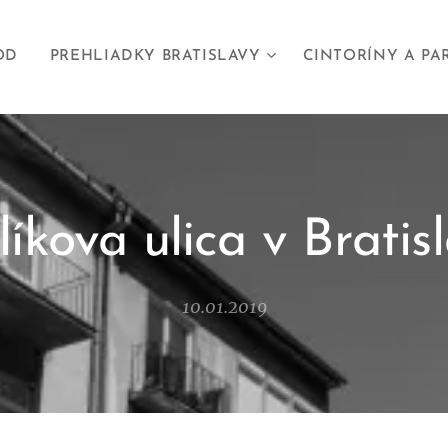
OD
PREHLIADKY BRATISLAVY
CINTORÍNY A PA
líkova ulica v Bratis
10.01.2019