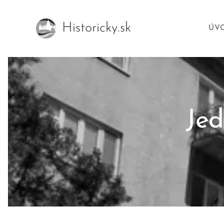
Historicky.sk
ÚV
Jed