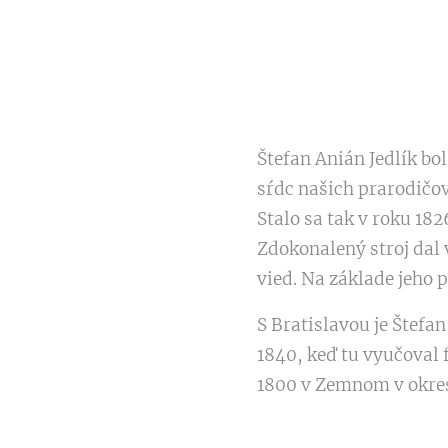
Štefan Anián Jedlík bo
sŕdc našich prarodičo
Stalo sa tak v roku 18
Zdokonalený stroj dal 
vied. Na základe jeho 
S Bratislavou je Štefa
1840, keď tu vyučoval f
1800 v Zemnom v okre