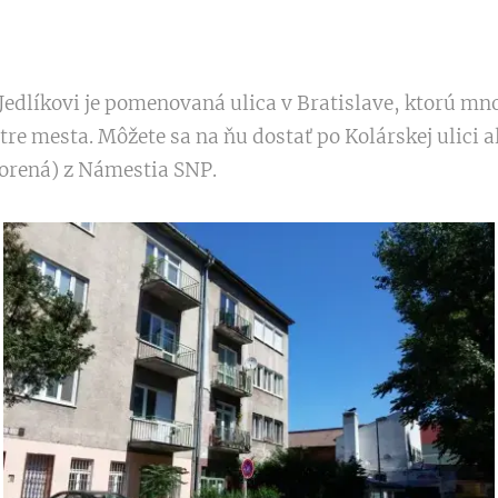
Jedlíkovi je pomenovaná ulica v Bratislave, ktorú mno
re mesta. Môžete sa na ňu dostať po Kolárskej ulici al
vorená) z Námestia SNP.