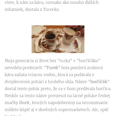
viete, k nám sa káva, rovnako ako mnoho ďalších
mňamiek, dostala z Turecka.
Moja generácia si život bez "turka" v "horčičáku"
nevedela predstaviť.
"Turek"
bola pomletá zrnková
káva zaliata vriacou vodou, ktorá sa podávala v
dvojdecovom pohári z hrubého skla. Názov "
horčičák
"
dostal tento pohár preto, že sa v ňom predávala horčica.
Neskôr sa tento názov preniesol na lacné poháre českej
značky
Durit
, ktorých napodobeniny na nerozoznanie
môžete kúpiť aj v dnešných supermarketoch. Ale, späť