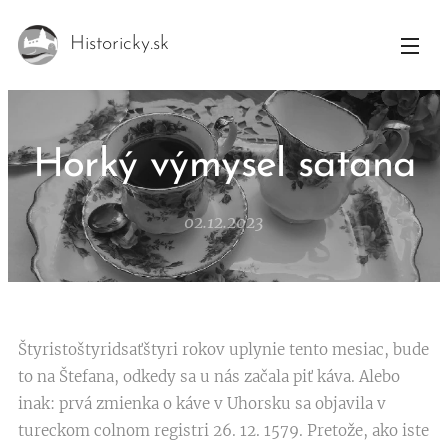
Historicky.sk
Horký výmysel satana
02.12.2023
Štyristoštyridsaťštyri rokov uplynie tento mesiac, bude
to na Štefana, odkedy sa u nás začala piť káva. Alebo
inak: prvá zmienka o káve v Uhorsku sa objavila v
tureckom colnom registri 26. 12. 1579. Pretože, ako iste