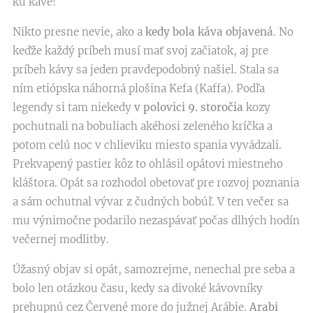
ku káve!
Nikto presne nevie, ako a
kedy bola káva objavená
. No
keďže každý príbeh musí mať svoj začiatok, aj pre
príbeh kávy sa jeden pravdepodobný našiel. Stala sa
ním etiópska náhorná plošina Kefa (Kaffa). Podľa
legendy si tam niekedy
v polovici 9. storočia
kozy
pochutnali na bobuliach akéhosi zeleného kríčka a
potom celú noc v chlieviku miesto spania vyvádzali.
Prekvapený pastier kôz to ohlásil opátovi miestneho
kláštora. Opát sa rozhodol obetovať pre rozvoj poznania
a sám ochutnal vývar z čudných bobúľ. V ten večer sa
mu výnimočne podarilo nezaspávať počas dlhých hodín
večernej modlitby.
Úžasný objav si opát, samozrejme, nenechal pre seba a
bolo len otázkou času, kedy sa divoké kávovníky
prehupnú cez Červené more do južnej Arábie.
Arabi