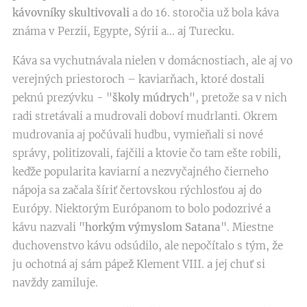
kávovníky skultivovali
a do 16. storočia už bola káva
známa v Perzii, Egypte, Sýrii a... aj Turecku.
Káva sa vychutnávala nielen v domácnostiach, ale aj vo
verejných priestoroch – kaviarňach, ktoré dostali
peknú prezývku - "
školy múdrych
", pretože sa v nich
radi stretávali a mudrovali doboví mudrlanti. Okrem
mudrovania aj počúvali hudbu, vymieňali si nové
správy, politizovali, fajčili a ktovie čo tam ešte robili,
keďže popularita kaviarní a nezvyčajného čierneho
nápoja sa začala šíriť čertovskou rýchlosťou aj do
Európy. Niektorým Európanom to bolo podozrivé a
kávu nazvali "
horkým výmyslom Satana
". Miestne
duchovenstvo kávu odsúdilo, ale nepočítalo s tým, že
ju ochotná aj sám pápež Klement VIII. a jej chuť si
navždy zamiluje.