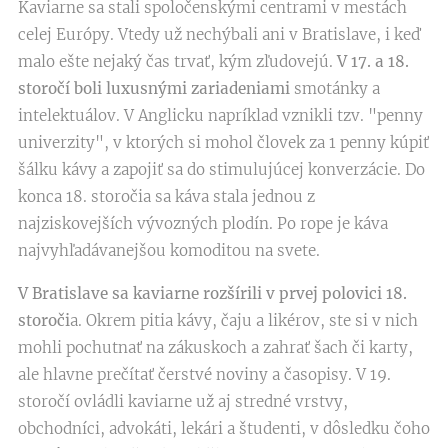
Kaviarne sa stali spoločenskými centrami v mestách
celej Európy. Vtedy už nechýbali ani v Bratislave, i keď
malo ešte nejaký čas trvať, kým zľudovejú.
V 17. a 18.
storočí boli luxusnými zariadeniami
smotánky a
intelektuálov. V Anglicku napríklad vznikli tzv. "penny
univerzity", v ktorých si mohol človek za 1 penny kúpiť
šálku kávy a zapojiť sa do stimulujúcej konverzácie. Do
konca 18. storočia sa káva stala jednou z
najziskovejších vývozných plodín. Po rope je káva
najvyhľadávanejšou komoditou na svete.
V Bratislave sa kaviarne rozšírili v prvej polovici 18.
storoči
a. Okrem pitia kávy, čaju a likérov, ste si v nich
mohli pochutnať na zákuskoch a zahrať šach či karty,
ale hlavne prečítať čerstvé noviny a časopisy. V 19.
storočí ovládli kaviarne už aj stredné vrstvy,
obchodníci, advokáti, lekári a študenti, v dôsledku čoho