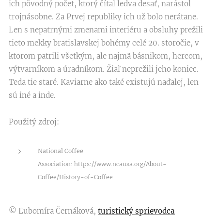
ich pôvodný počet, ktorý čítal ledva desať, narástol
trojnásobne. Za Prvej republiky ich už bolo nerátane.
Len s nepatrnými zmenami interiéru a obsluhy prežili
tieto mekky bratislavskej bohémy celé 20. storočie, v
ktorom patrili všetkým, ale najmä básnikom, hercom,
výtvarníkom a úradníkom. Žiaľ neprežili jeho koniec.
Teda tie staré. Kaviarne ako také existujú naďalej, len
sú iné a inde.
Použitý zdroj:
National Coffee
Association: https://www.ncausa.org/About-
Coffee/History-of-Coffee
© Ľubomíra Černáková,
turistický sprievodca