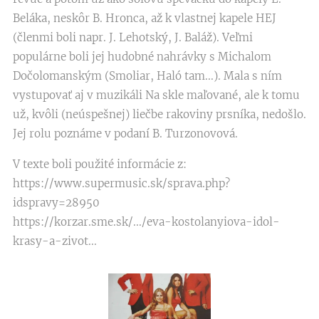
Beláka, neskôr B. Hronca, až k vlastnej kapele HEJ
(členmi boli napr. J. Lehotský, J. Baláž). Veľmi
populárne boli jej hudobné nahrávky s Michalom
Dočolomanským (Smoliar, Haló tam...). Mala s ním
vystupovať aj v muzikáli Na skle maľované, ale k tomu
už, kvôli (neúspešnej) liečbe rakoviny prsníka, nedošlo.
Jej rolu poznáme v podaní B. Turzonovová.
V texte boli použité informácie z:
https://www.supermusic.sk/sprava.php?
idspravy=28950
https://korzar.sme.sk/.../eva-kostolanyiova-idol-
krasy-a-zivot...