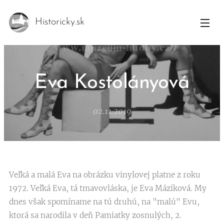
Historicky.sk
Eva Kostolányová
02.11.2019
Veľká a malá Eva na obrázku vinylovej platne z roku
1972. Veľká Eva, tá tmavovláska, je Eva Máziková. My
dnes však spomíname na tú druhú, na "malú" Evu,
ktorá sa narodila v deň Pamiatky zosnulých, 2.