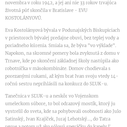
novembra v roku 1942, a jej ani nie 33 rokov trvajúca
životná púť skončila v Bratislave - EVU
KOSTOLÁNYOVÚ.
Eva Kostolányová bývala v Podunajských Biskupiciach
v priestoroch bývalej predajne obuvi, bez teplej vody a
poriadneho kúrenia. Smiala sa, že býva "vo výklade".
Napokon, na skromné pomery bola zvyknutá z domu v
Trnave, kde po skončení základnej školy nastúpila ako
robotníčka v mäsokombináte. Domov chodievala s
porezanými rukami, až kým brat Ivan svoju vtedy 14-
ročnú sestru neprihlásili na konkurz do SĽUK-u.
Tanečnica v SĽUK-u a neskôr vo Vojenskom
umeleckom súbore, to bol odrazový mostík, ktorý ju
vystrelil do sveta, kde sa pohybovali osobnosti ako Julo
Satinský, Ivan Krajíček, Juraj Lehotský..., do Tatra
revue a potom už ako sólovú speváčku do kapely Ľ.