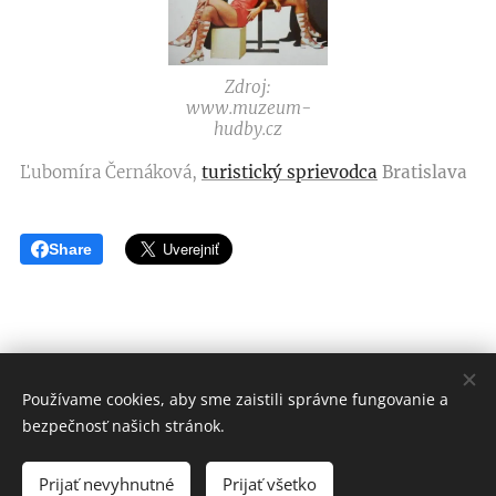
Zdroj:
www.muzeum-
hudby.cz
Ľubomíra Černáková,
turistický sprievodca
Bratislava
Share
Používame cookies, aby sme zaistili správne fungovanie a
© Ľubomíra Černáková
bezpečnosť našich stránok.
Všetky práva vyhradené 2020
Prijať nevyhnutné
Prijať všetko
Vytvorené službou
Webnode
Cookies