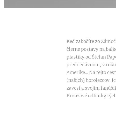
Keď zabočíte zo Zámoč
čierne postavy na balk
plastiky od Štefan Pap
prednedávnom, v roku 
Amerike... Na tejto ce
(našich) horolezcov. I
zavesí a svojim fanúši
Bronzové odliatky tých