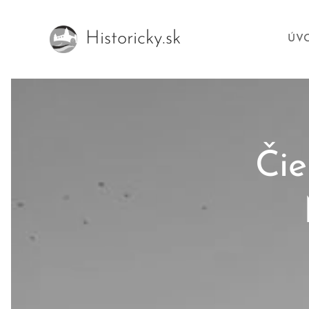
Historicky.sk
ÚV
Čie