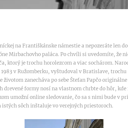
níckej na Františkánske námestie a nepozeráte len do
óne Mirbachovho paláca. Po chvíli si uvedomíte, že nie
ča, ktorý je trochu horolezcom a viac sochárom. Naro
1983 v Ružomberku, vyštudoval v Bratislave, trochu 
ste životom zanecháva po sebe Štefan Papčo originálne
ch drevené formy nosí na vlastnom chrbte do hôr, kde 
kom umožní online sledovanie, čo sa s nimi bude v pri
 istých sôch inštaluje vo verejných priestoroch.