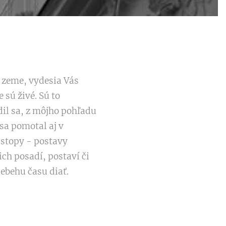
 zeme, vydesia Vás
 sú živé. Sú to
dil sa, z môjho pohľadu
sa pomotal aj v
 stopy - postavy
ich posadí, postaví či
ebehu času diať.