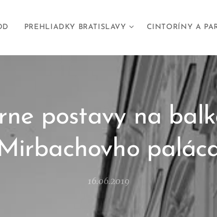
OD
PREHLIADKY BRATISLAVY
CINTORÍNY A PA
rne postavy na bal
Mirbachovho palác
16.06.2019