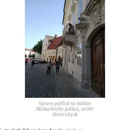
Vpravo pohľad na balkón
Mirbachovho paláca, archív
Historicky.sk