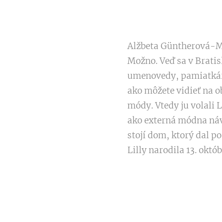
Alžbeta Güntherová-Ma
Možno. Veď sa v Bratis
umenovedy, pamiatkárk
ako môžete vidieť na o
módy. Vtedy ju volali 
ako externá módna náv
stojí dom, ktorý dal po
Lilly narodila 13. októ