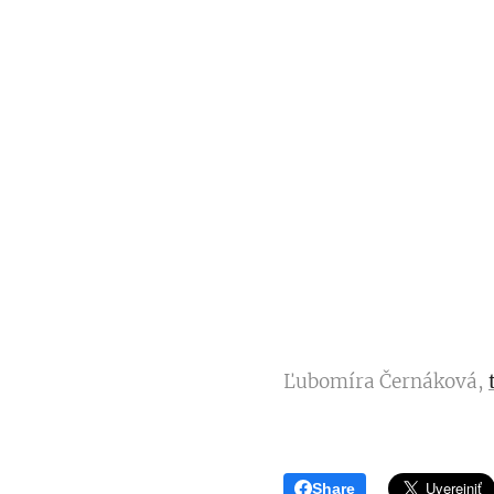
Ľubomíra Černáková,
Share