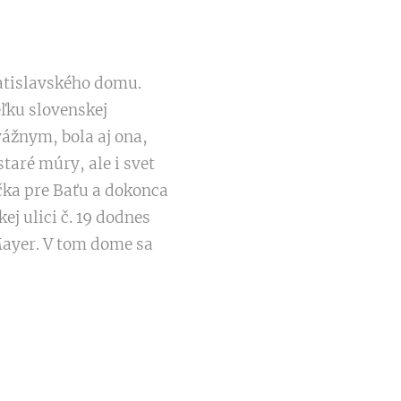
atislavského domu.
ľku slovenskej
ážnym, bola aj ona,
taré múry, ale i svet
ička pre Baťu a dokonca
 ulici č. 19 dodnes
 Mayer. V tom dome sa