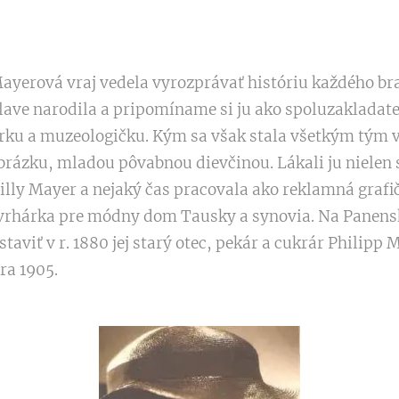
yerová vraj vedela vyrozprávať históriu každého br
lave narodila a pripomíname si ju ako spoluzakladate
u a muzeologičku. Kým sa však stala všetkým tým v
brázku, mladou pôvabnou dievčinou. Lákali ju nielen s
Lilly Mayer a nejaký čas pracovala ako reklamná graf
rhárka pre módny dom Tausky a synovia. Na Panenskej
staviť v r. 1880 jej starý otec, pekár a cukrár Philipp
bra 1905.