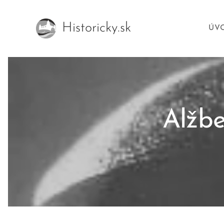
Historicky.sk
ÚV
Alžb