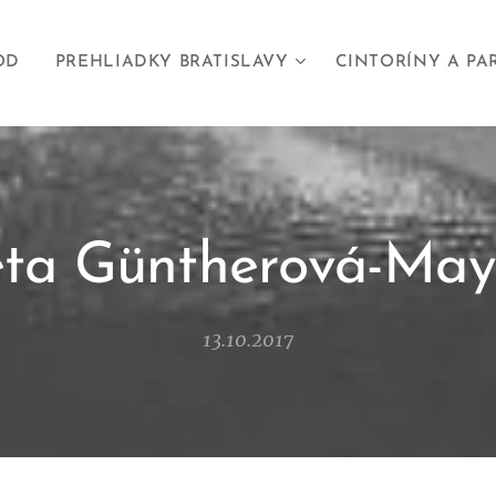
OD
PREHLIADKY BRATISLAVY
CINTORÍNY A PA
eta Güntherová-May
13.10.2017