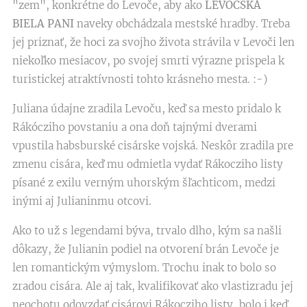
"zem", konkrétne do Levoče, aby ako
LEVOČSKÁ
BIELA PANI
naveky obchádzala mestské hradby. Treba
jej priznať, že hoci za svojho života strávila v Levoči len
niekoľko mesiacov, po svojej smrti výrazne prispela k
turistickej atraktívnosti tohto krásneho mesta. :-)
Juliana údajne zradila Levoču, keď sa mesto pridalo k
Rákócziho povstaniu a ona doň tajnými dverami
vpustila habsburské cisárske vojská. Neskôr zradila pre
zmenu cisára, keď mu odmietla vydať Rákocziho listy
písané z exilu verným uhorským šľachticom, medzi
inými aj Julianinmu otcovi.
Ako to už s legendami býva, trvalo dlho, kým sa našli
dôkazy, že Julianin podiel na otvorení brán Levoče je
len romantickým výmyslom. Trochu inak to bolo so
zradou cisára. Ale aj tak, kvalifikovať ako vlastizradu jej
neochotu odovzdať cisárovi Rákocziho listy, bolo i keď