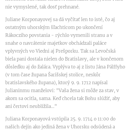
nie vymyslené, tak dosť prehnané.
Juliane Korponayovej sa dá vyčítať len to isté, čo aj
ostatným uhorským šľachticom po ukončení
Rákocziho povstania - rýchlo vymenili stranu a v
snahe o navrátenie majetkov obchádzali paláce
vplyvných vo Viedni aj Prešporku. Tak sa Levočská
biela pani dostala nielen do Bratislavy, ale v končenom
dôsledku aj do žalára. Vyplýva to aj z listu Jána Pálffyho
(v tom čase župana Šarišskej stolice, neskôr
bratislavského župana), ktorý 9. 9. 1712 napísal
Julianinmu manželovi: "Vaša žena si môže za stav, v
akom sa ocitla, sama. Keď chcela tak Bohu slúžiť, aby
ani čertovi neublížila..."
Juliana Korponayová vstúpila 25. 9. 1714 o 11:00 do
našich dejín ako jediná žena v Uhorsku odsúdená a