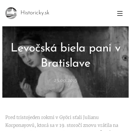
Historicky.sk
Levočská biela pani v
Bratislave
25.09.2015
Pred tristojeden rokmi v Györi sťali Julianu
Korponayovú, ktorá sa v 19. storočí znovu vrátila na