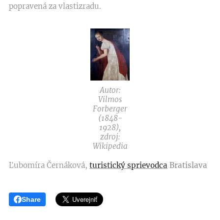
popravená za vlastizradu.
Autor:
Vilmos
Forberger
(1848-
1928),
zdroj:
Wikipedia
Ľubomíra Černáková,
turistický sprievodca
Bratislava
Share